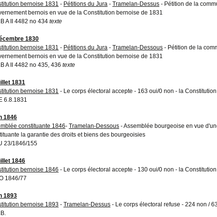
titution bernoise 1831
-
Pétitions du Jura
-
Tramelan-Dessus
- Pétition de la com
ernement bernois en vue de la Constitution bernoise de 1831
A.B A II 4482 no 434
texte
décembre 1830
titution bernoise 1831
-
Pétitions du Jura
-
Tramelan-Dessous
- Pétition de la c
ernement bernois en vue de la Constitution bernoise de 1831
A.B A II 4482 no 435, 436
texte
illet 1831
titution bernoise 1831
- Le corps électoral accepte - 163 oui/0 non - la Constituti
 6.8.1831
in 1846
mblée constituante 1846
-
Tramelan-Dessous
- Assemblée bourgeoise en vue d'une
tituante la garantie des droits et biens des bourgeoisies
 23/1846/155
illet 1846
titution bernoise 1846
- Le corps électoral accepte - 130 oui/0 non - la Constituti
O 1846/77
in 1893
titution bernoise 1893
-
Tramelan-Dessus
- Le corps électoral refuse - 224 non / 6
.B.