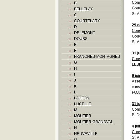
Cons
B
Gouv
BELLELAY
St. 
C
COURTELARY
29 
D
Cons
DELEMONT
Gouv
DOUBS
St. 
E
F
31 ju
FRANCHES-MONTAGNES
Cons
G
LEBE
H
I
6 ju
J
Asse
K
cons
L
FOJU
LAUFON
31 ju
LUCELLE
Cons
M
BLD
MOUTIER
MOUTIER-GRANDVAL
4 ju
N
Cons
NEUVEVILLE
St. A
O