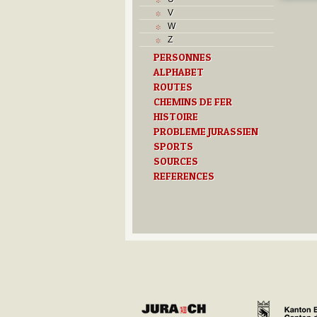
J
V
L
W
M
Z
O
PERSONNES
P
ALPHABET
R
S
ROUTES
T
CHEMINS DE FER
U
HISTOIRE
Z
PROBLEME JURASSIEN
SPORTS
SOURCES
REFERENCES