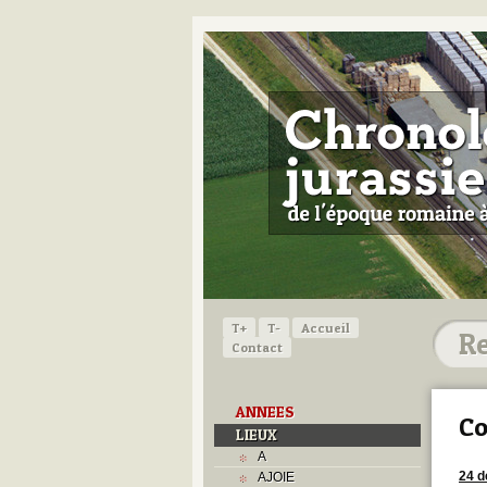
T+
T-
Accueil
Contact
ANNEES
Co
LIEUX
A
24 
AJOIE