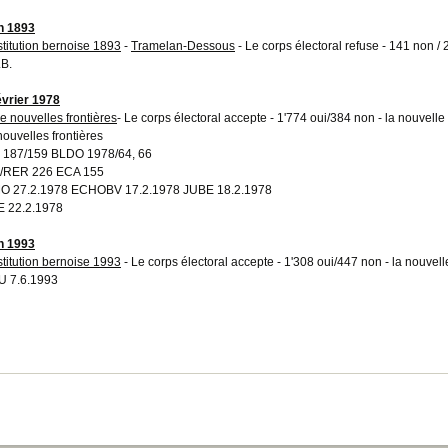
in 1893
titution bernoise 1893
-
Tramelan-Dessous
- Le corps électoral refuse - 141 non / 
.B.
évrier 1978
e nouvelles frontières
- Le corps électoral accepte - 1'774 oui/384 non - la nouvell
nouvelles frontières
187/159 BLDO 1978/64, 66
/RER 226 ECA 155
 27.2.1978 ECHOBV 17.2.1978 JUBE 18.2.1978
 22.2.1978
in 1993
titution bernoise 1993
- Le corps électoral accepte - 1'308 oui/447 non - la nouvel
 7.6.1993