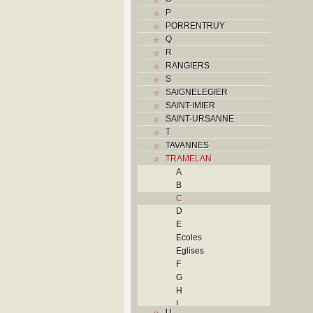
P
PORRENTRUY
Q
R
RANGIERS
S
SAIGNELEGIER
SAINT-IMIER
SAINT-URSANNE
T
TAVANNES
TRAMELAN
A
B
C
D
E
Ecoles
Eglises
F
G
H
I
U