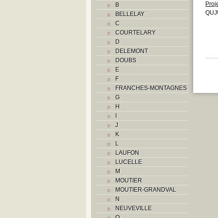
Proj
B
QUJU
BELLELAY
C
COURTELARY
D
DELEMONT
DOUBS
E
F
FRANCHES-MONTAGNES
G
H
I
J
K
L
LAUFON
LUCELLE
M
MOUTIER
MOUTIER-GRANDVAL
N
NEUVEVILLE
O