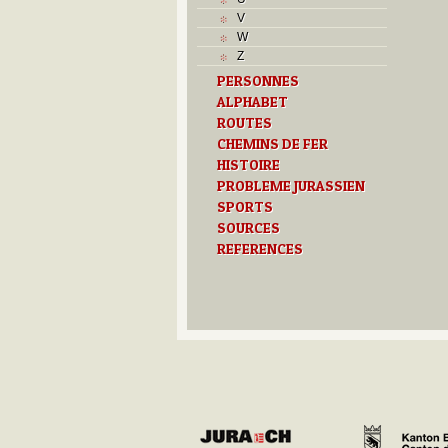
J
V
L
W
M
Z
O
PERSONNES
P
ALPHABET
R
S
ROUTES
T
CHEMINS DE FER
U
HISTOIRE
Z
PROBLEME JURASSIEN
SPORTS
SOURCES
REFERENCES