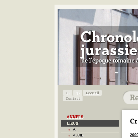
T+
T-
Accueil
Contact
ANNEES
Cr
LIEUX
A
200
AJOIE