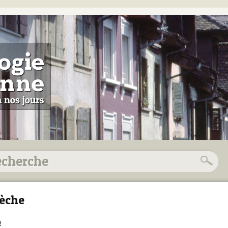
èche
0