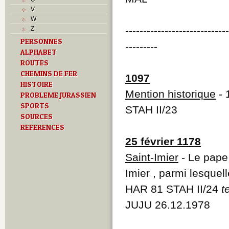
J
V
L
W
M
----------------------------
Z
O
PERSONNES
P
---------
ALPHABET
R
S
ROUTES
T
CHEMINS DE FER
1097
U
HISTOIRE
Z
Mention historique
- 
PROBLEME JURASSIEN
SPORTS
STAH II/23
SOURCES
REFERENCES
25 février 1178
Saint-Imier
- Le pape 
Imier , parmi lesquel
HAR 81 STAH II/24
t
JUJU 26.12.1978