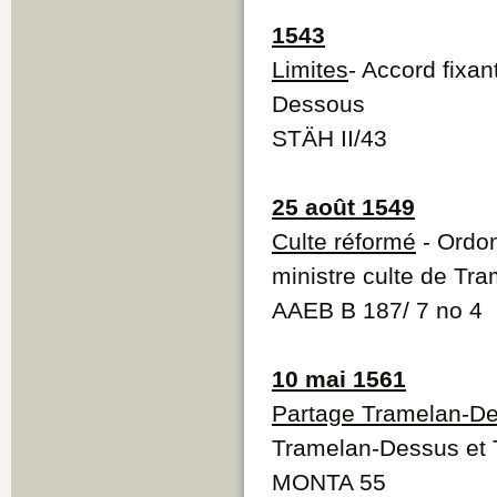
1543
Limites
- Accord fixa
Dessous
STÄH II/43
25 août 1549
Culte réformé
- Ordon
ministre culte de Tr
AAEB B 187/ 7 no 4
10 mai 1561
Partage Tramelan-D
Tramelan-Dessus et
MONTA 55