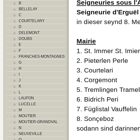
Seigneuries sous l
B
BELLELAY
Seigneurie d'Erguël
C
in dieser seynd 8. M
COURTELARY
D
DELEMONT
DOUBS
Mairie
E
1. St. Immer St. Imier
F
FRANCHES-MONTAGNES
2. Pieterlen Perle
G
H
3. Courtelari
I
4. Corgemont
J
K
5. Tremlingen Trame
L
6. Bidrich Peri
LAUFON
LUCELLE
7. Füglistal Vauffelin
M
MOUTIER
8. Sonçeboz
MOUTIER-GRANDVAL
sodann sind darinnen
N
NEUVEVILLE
O