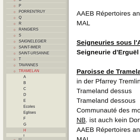
P
PORRENTRUY
AAEB Répertoires anc
Q
MAL
R
RANGIERS
S
Seigneuries sous l
SAIGNELEGIER
SAINT-IMIER
Seigneurie d'Erguël
SAINT-URSANNE
T
TAVANNES
Paroisse de Tramel
TRAMELAN
A
in der Pfarrey Treml
B
C
Trameland dessus
D
Trameland dessous
E
Ecoles
Communauté des mo
Eglises
F
NB
. ist auch kein Do
G
AAEB Répertoires anc
H
I
MAL
U