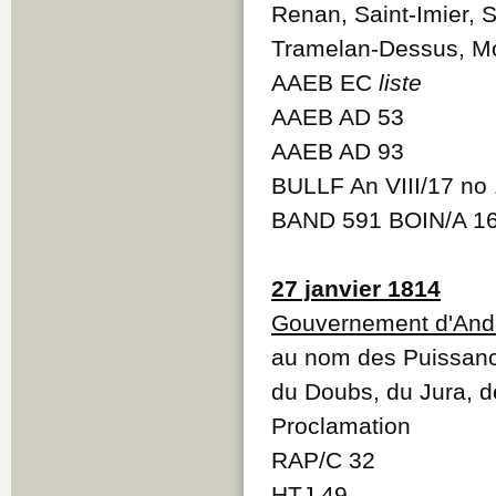
Renan, Saint-Imier,
Tramelan-Dessus, Mon
AAEB EC
liste
AAEB AD 53
AAEB AD 93
BULLF An VIII/17 no
BAND 591 BOIN/A 1
27 janvier 1814
Gouvernement d'And
au nom des Puissanc
du Doubs, du Jura, d
Proclamation
RAP/C 32
HTJ 49