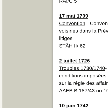
RAI/C 5
17 mai 1709
Convention
- Conven
voisines dans la Prév
litiges
STÄH II/ 62
2 juillet 1726
Troubles 1730/1740
-
conditions imposées 
sur la régie des affai
AAEB B 187/43 no 1
10 juin 1742