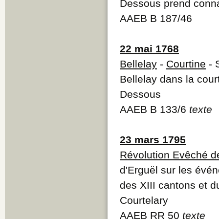
Dessous prend conna
AAEB B 187/46
22 mai 1768
Bellelay
-
Courtine
- 
Bellelay dans la cour
Dessous
AAEB B 133/6
texte
23 mars 1795
Révolution Evêché d
d'Erguël sur les évén
des XIII cantons et 
Courtelary
AAEB RR 50
texte