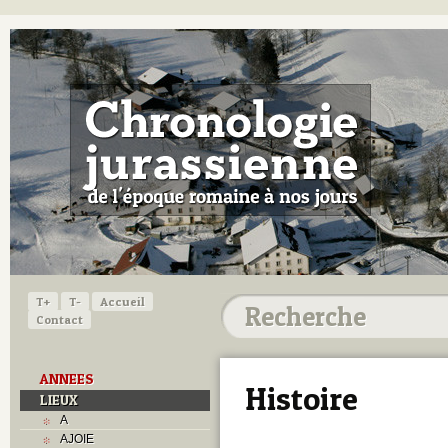
T+
T-
Accueil
Contact
ANNEES
Histoire
LIEUX
A
AJOIE