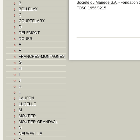
Société du Manège S.A
. - Fondation
B
FOSC 1956/3215
BELLELAY
C
COURTELARY
D
DELEMONT
DOUBS
E
F
FRANCHES-MONTAGNES
G
H
I
J
K
L
LAUFON
LUCELLE
M
MOUTIER
MOUTIER-GRANDVAL
N
NEUVEVILLE
O