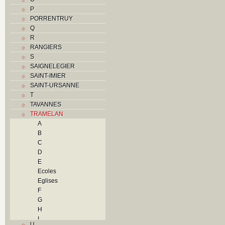
P
PORRENTRUY
Q
R
RANGIERS
S
SAIGNELEGIER
SAINT-IMIER
SAINT-URSANNE
T
TAVANNES
TRAMELAN
A
B
C
D
E
Ecoles
Eglises
F
G
H
I
U