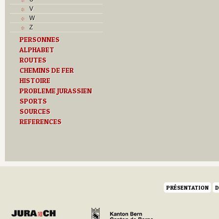
J
V
L
W
M
Z
O
PERSONNES
P
ALPHABET
R
S
ROUTES
T
CHEMINS DE FER
U
HISTOIRE
Z
PROBLEME JURASSIEN
SPORTS
SOURCES
REFERENCES
PRÉSENTATION
D