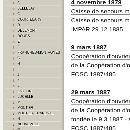
4 novembre 1878
B
BELLELAY
Caisse de secours m
C
Caisse de secours m
COURTELARY
D
IMPAR 29.12.1885
DELEMONT
DOUBS
E
9 mars 1887
F
FRANCHES-MONTAGNES
Coopération d'ouvrie
G
H
de la Coopération d'
I
FOSC 1887/485
J
K
L
29 mars 1887
LAUFON
LUCELLE
Coopération d'ouvrie
M
MOUTIER
de la Coopération d'
MOUTIER-GRANDVAL
fondée le 9.3.1887 -
N
NEUVEVILLE
FOSC 1887/485
O