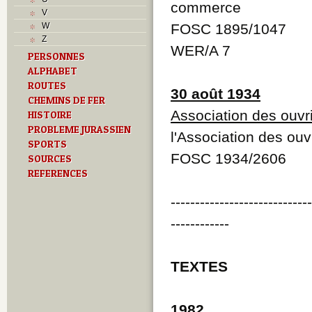
commerce
J
V
L
W
FOSC 1895/1047
M
Z
O
WER/A 7
PERSONNES
P
ALPHABET
R
ROUTES
S
30 août 1934
T
CHEMINS DE FER
U
Association des ouvr
HISTOIRE
Z
PROBLEME JURASSIEN
l'Association des ou
SPORTS
FOSC 1934/2606
SOURCES
REFERENCES
----------------------------
------------
TEXTES
1982