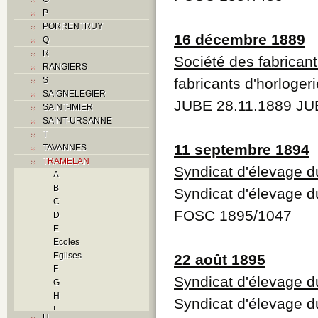
P
PORRENTRUY
16 décembre 1889
Q
R
Société des fabricant
RANGIERS
S
fabricants d'horlogeri
SAIGNELEGIER
JUBE 28.11.1889 JU
SAINT-IMIER
SAINT-URSANNE
T
11 septembre 1894
TAVANNES
TRAMELAN
Syndicat d'élevage d
A
B
Syndicat d'élevage d
C
FOSC 1895/1047
D
E
Ecoles
Eglises
22 août 1895
F
Syndicat d'élevage d
G
H
Syndicat d'élevage d
I
U