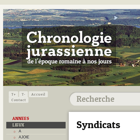
T+
T-
Accueil
Contact
ANNEES
Syndicats
LIEUX
A
AJOIE