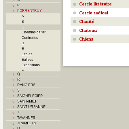
Cercle littéraire
P
PORRENTRUY
Cercle radical
A
Charité
B
C
Château
Chemins de fer
Confréries
Chiens
D
E
Ecoles
Eglises
Expositions
F
Q
Foyers
R
G
RANGIERS
H
S
Histoire
SAIGNELEGIER
I
SAINT-IMIER
J
SAINT-URSANNE
K
T
L
TAVANNES
M
TRAMELAN
Monuments historiques
U