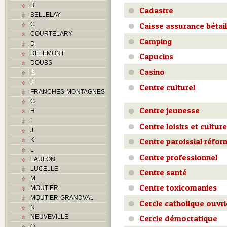
B
Cadastre
BELLELAY
Caisse assurance bétail
C
COURTELARY
Camping
D
DELEMONT
Capucins
DOUBS
Casino
E
F
Centre culturel
FRANCHES-MONTAGNES
G
Centre jeunesse
H
I
Centre loisirs et culture
J
K
Centre paroissial réfor
L
Centre professionnel
LAUFON
LUCELLE
Centre santé
M
Centre toxicomanies
MOUTIER
MOUTIER-GRANDVAL
Cercle catholique ouvri
N
NEUVEVILLE
Cercle démocratique
O