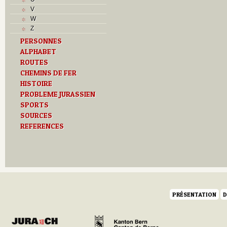
Musées
V
N
W
O
Z
P
PERSONNES
Paroisses
ALPHABET
R
S
ROUTES
Sociétés locales
CHEMINS DE FER
T
HISTOIRE
Textes
PROBLEME JURASSIEN
U
SPORTS
V
SOURCES
Z
REFERENCES
PRÉSENTATION
D