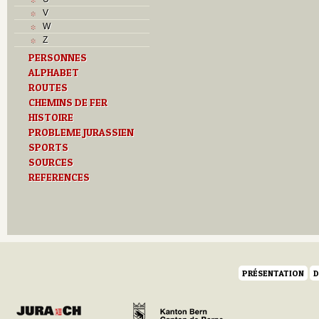
Musées
V
N
W
O
Z
P
PERSONNES
Paroisses
ALPHABET
R
ROUTES
S
Sociétés locales
CHEMINS DE FER
T
HISTOIRE
Textes
PROBLEME JURASSIEN
U
SPORTS
V
SOURCES
Z
REFERENCES
PRÉSENTATION
D