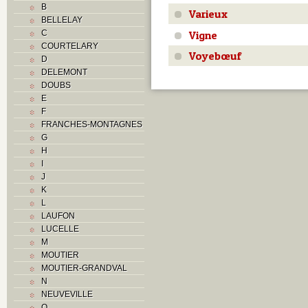
B
Varieux
BELLELAY
Vigne
C
COURTELARY
Voyebœuf
D
DELEMONT
DOUBS
E
F
FRANCHES-MONTAGNES
G
H
I
J
K
L
LAUFON
LUCELLE
M
MOUTIER
MOUTIER-GRANDVAL
N
NEUVEVILLE
O