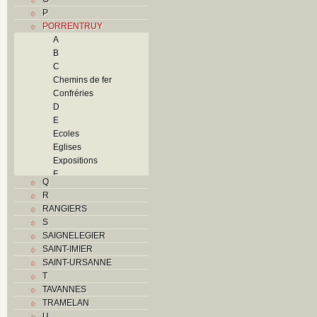
P
PORRENTRUY
A
B
C
Chemins de fer
Confréries
D
E
Ecoles
Eglises
Expositions
F
Q
Foyers
R
G
RANGIERS
H
S
Histoire
SAIGNELEGIER
I
SAINT-IMIER
J
SAINT-URSANNE
K
T
L
TAVANNES
M
TRAMELAN
Monuments historiques
U