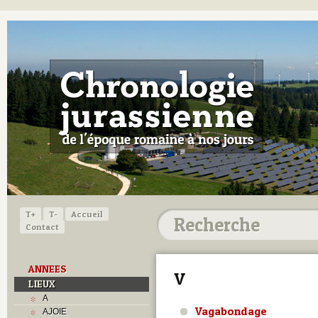
T+
T-
Accueil
Contact
ANNEES
V
LIEUX
A
Vagabondage
AJOIE