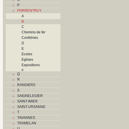
P
PORRENTRUY
A
B
C
Chemins de fer
Confréries
D
E
Ecoles
Eglises
Expositions
F
Q
Foyers
R
G
RANGIERS
H
S
Histoire
SAIGNELEGIER
I
SAINT-IMIER
J
SAINT-URSANNE
K
T
L
TAVANNES
M
TRAMELAN
Monuments historiques
U