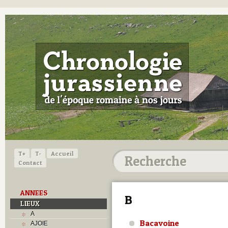
T+
T-
Accueil
Contact
ANNEES
B
LIEUX
A
Bacavoine
AJOIE