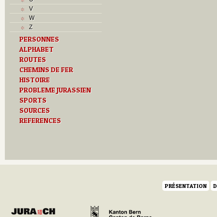
Musées
V
N
W
O
Z
P
PERSONNES
Paroisses
ALPHABET
R
S
ROUTES
Sociétés locales
CHEMINS DE FER
T
HISTOIRE
Textes
PROBLEME JURASSIEN
U
SPORTS
V
SOURCES
Z
REFERENCES
PRÉSENTATION
D