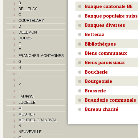
B
Banque cantonale BE
BELLELAY
Banque populaire suis
C
COURTELARY
Banques diverses
D
DELEMONT
Betteraz
DOUBS
Bibliothèques
E
F
Biens communaux
FRANCHES-MONTAGNES
Biens paroissiaux
G
H
Boucherie
I
J
Bourgeoisie
K
Brasserie
L
LAUFON
Buanderie communale
LUCELLE
Bureau charité
M
MOUTIER
MOUTIER-GRANDVAL
N
NEUVEVILLE
O