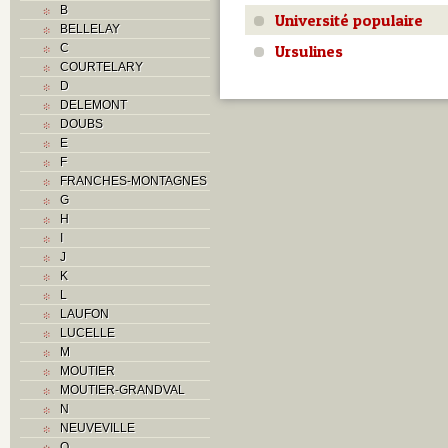
B
Université populaire
BELLELAY
Ursulines
C
COURTELARY
D
DELEMONT
DOUBS
E
F
FRANCHES-MONTAGNES
G
H
I
J
K
L
LAUFON
LUCELLE
M
MOUTIER
MOUTIER-GRANDVAL
N
NEUVEVILLE
O