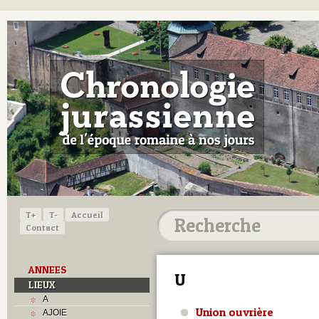
T+
T-
Accueil
Contact
ANNEES
U
LIEUX
A
Union ouvrière
AJOIE