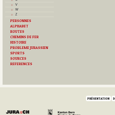
Musées
V
N
W
O
Z
P
PERSONNES
Paroisses
ALPHABET
R
ROUTES
S
Sociétés locales
CHEMINS DE FER
T
HISTOIRE
Textes
PROBLEME JURASSIEN
U
SPORTS
V
SOURCES
Z
REFERENCES
PRÉSENTATION
D