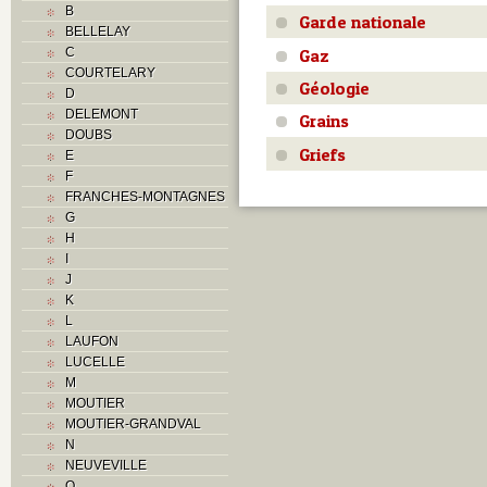
B
Garde nationale
BELLELAY
Gaz
C
COURTELARY
Géologie
D
DELEMONT
Grains
DOUBS
Griefs
E
F
FRANCHES-MONTAGNES
G
H
I
J
K
L
LAUFON
LUCELLE
M
MOUTIER
MOUTIER-GRANDVAL
N
NEUVEVILLE
O