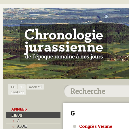
T+
T-
Accueil
Contact
ANNEES
G
LIEUX
A
Congrès Vienne
AJOIE