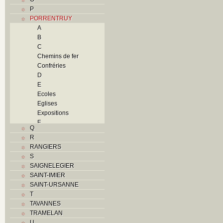
P
PORRENTRUY
A
B
C
Chemins de fer
Confréries
D
E
Ecoles
Eglises
Expositions
F
Q
Foyers
R
G
RANGIERS
H
S
Histoire
SAIGNELEGIER
I
SAINT-IMIER
J
SAINT-URSANNE
K
T
L
TAVANNES
M
TRAMELAN
Monuments historiques
U