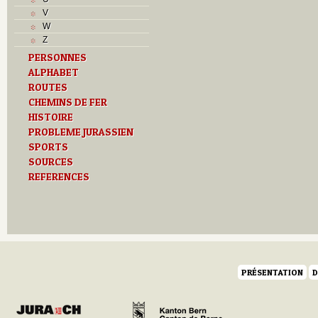
Musées
V
N
W
O
Z
P
PERSONNES
Paroisses
ALPHABET
R
S
ROUTES
Sociétés locales
CHEMINS DE FER
T
HISTOIRE
Textes
PROBLEME JURASSIEN
U
SPORTS
V
SOURCES
Z
REFERENCES
PRÉSENTATION
D