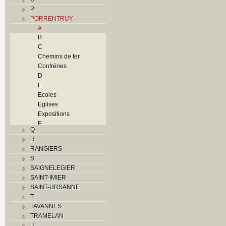
P
PORRENTRUY
A
B
C
Chemins de fer
Confréries
D
E
Ecoles
Eglises
Expositions
F
Q
Foyers
R
G
RANGIERS
H
S
Histoire
SAIGNELEGIER
I
SAINT-IMIER
J
SAINT-URSANNE
K
T
L
TAVANNES
M
TRAMELAN
Monuments historiques
U