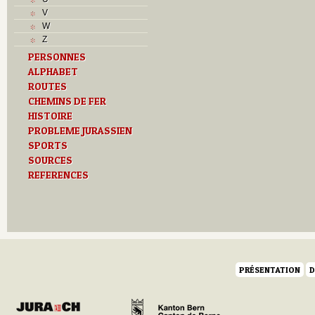
Musées
V
N
W
O
Z
P
PERSONNES
Paroisses
ALPHABET
R
S
ROUTES
Sociétés locales
CHEMINS DE FER
T
HISTOIRE
Textes
PROBLEME JURASSIEN
U
SPORTS
V
SOURCES
Z
REFERENCES
PRÉSENTATION
D