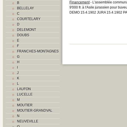
Financement
- L'assemblée communale
B
9'000 fr. à l'Asile jurassien pour buve
BELLELAY
DEMO 15.4.1902 JURA 15.4.1902 PA
C
COURTELARY
D
DELEMONT
DOUBS
E
F
FRANCHES-MONTAGNES
G
H
I
J
K
L
LAUFON
LUCELLE
M
MOUTIER
MOUTIER-GRANDVAL
N
NEUVEVILLE
O