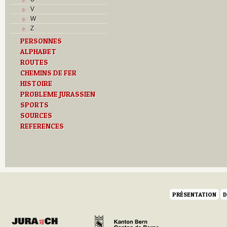
Musées
V
N
W
O
Z
P
PERSONNES
Paroisses
ALPHABET
R
S
ROUTES
Sociétés locales
CHEMINS DE FER
T
HISTOIRE
Textes
PROBLEME JURASSIEN
U
SPORTS
V
SOURCES
Z
REFERENCES
PRÉSENTATION
D