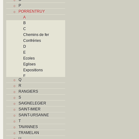
P
PORRENTRUY
A
B
C
Chemins de fer
Confréries
D
E
Ecoles
Eglises
Expositions
F
Q
Foyers
R
G
RANGIERS
H
S
Histoire
SAIGNELEGIER
I
SAINT-IMIER
J
SAINT-URSANNE
K
T
L
TAVANNES
M
TRAMELAN
Monuments historiques
U