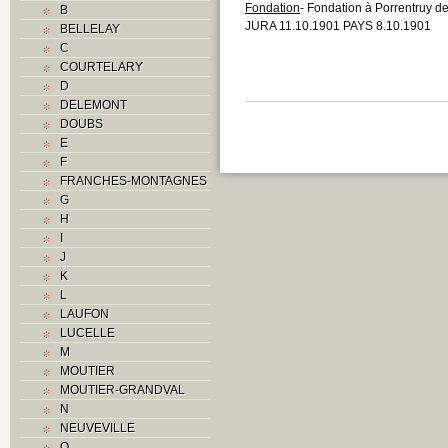
Fondation
- Fondation à Porrentruy de
B
JURA 11.10.1901 PAYS 8.10.1901
BELLELAY
C
COURTELARY
D
DELEMONT
DOUBS
E
F
FRANCHES-MONTAGNES
G
H
I
J
K
L
LAUFON
LUCELLE
M
MOUTIER
MOUTIER-GRANDVAL
N
NEUVEVILLE
O