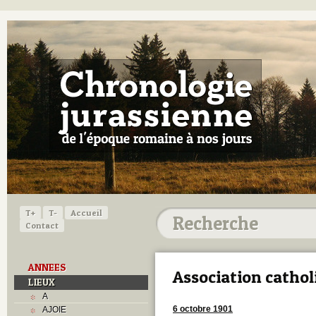
T+
T-
Accueil
Contact
ANNEES
Association cathol
LIEUX
A
6 octobre 1901
AJOIE