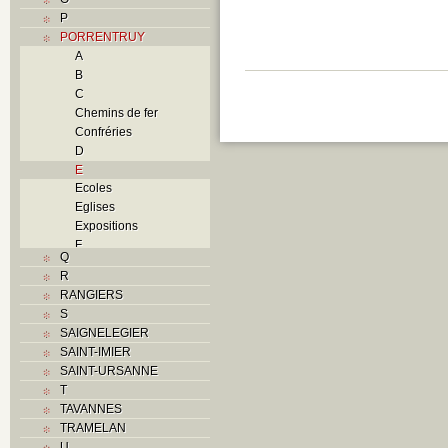
P
PORRENTRUY
A
B
C
Chemins de fer
Confréries
D
E
Ecoles
Eglises
Expositions
F
Q
Foyers
R
G
RANGIERS
H
S
Histoire
SAIGNELEGIER
I
SAINT-IMIER
J
SAINT-URSANNE
K
T
L
TAVANNES
M
TRAMELAN
Monuments historiques
U