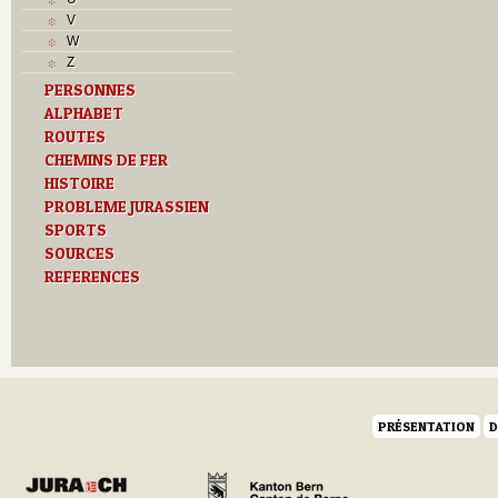
Musées
V
N
W
O
Z
P
PERSONNES
Paroisses
ALPHABET
R
S
ROUTES
Sociétés locales
CHEMINS DE FER
T
HISTOIRE
Textes
PROBLEME JURASSIEN
U
SPORTS
V
SOURCES
Z
REFERENCES
PRÉSENTATION
D