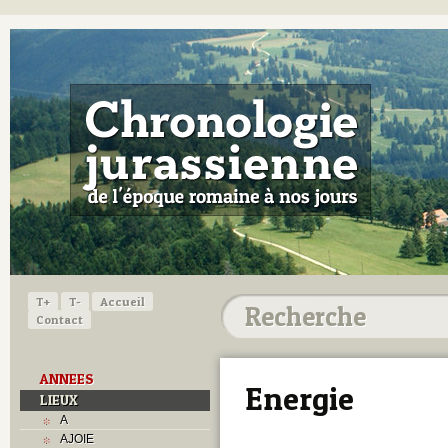
T+
T-
Accueil
Contact
ANNEES
Energie
LIEUX
A
AJOIE