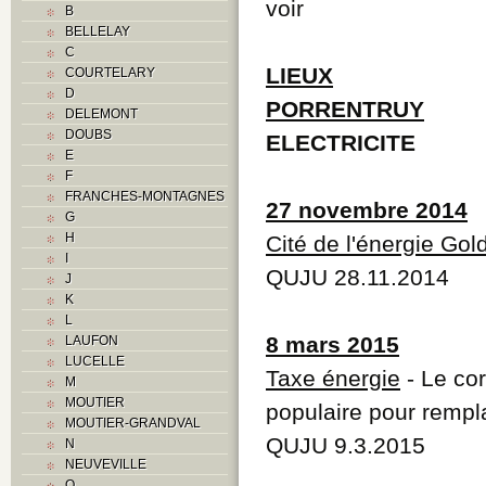
voir
B
BELLELAY
C
LIEUX
COURTELARY
D
PORRENTRUY
DELEMONT
DOUBS
ELECTRICITE
E
F
FRANCHES-MONTAGNES
27 novembre 2014
G
H
Cité de l'énergie Gol
I
QUJU 28.11.2014
J
K
L
8 mars 2015
LAUFON
LUCELLE
Taxe énergie
- Le corp
M
MOUTIER
populaire pour rempla
MOUTIER-GRANDVAL
QUJU 9.3.2015
N
NEUVEVILLE
O