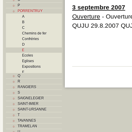
P
3 septembre 2007
PORRENTRUY
Ouverture
- Ouvertur
A
B
QUJU 29.8.2007 QUJ
C
Chemins de fer
Confréries
D
E
Ecoles
Eglises
Expositions
F
Q
Foyers
R
G
RANGIERS
H
S
Histoire
SAIGNELEGIER
I
SAINT-IMIER
J
SAINT-URSANNE
K
T
L
TAVANNES
M
TRAMELAN
Monuments historiques
U