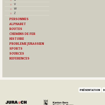
Musées
V
N
W
O
Z
P
PERSONNES
Paroisses
ALPHABET
R
S
ROUTES
Sociétés locales
CHEMINS DE FER
T
HISTOIRE
Textes
PROBLEME JURASSIEN
U
SPORTS
V
SOURCES
Z
REFERENCES
PRÉSENTATION
D