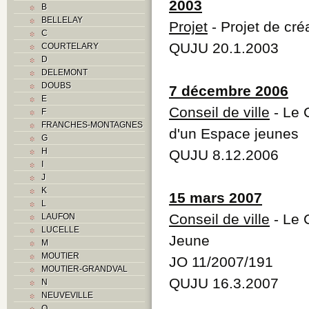
2003
B
BELLELAY
Projet
- Projet de cré
C
QUJU 20.1.2003
COURTELARY
D
DELEMONT
DOUBS
7 décembre 2006
E
Conseil de ville
- Le 
F
FRANCHES-MONTAGNES
d'un Espace jeunes
G
H
QUJU 8.12.2006
I
J
K
15 mars 2007
L
Conseil de ville
- Le C
LAUFON
LUCELLE
Jeune
M
MOUTIER
JO 11/2007/191
MOUTIER-GRANDVAL
QUJU 16.3.2007
N
NEUVEVILLE
O