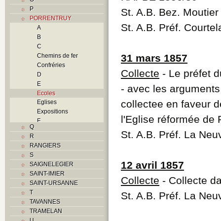
P
St. A.B. Bez. Moutie
PORRENTRUY
St. A.B. Préf. Courte
A
B
C
Chemins de fer
31 mars 1857
Confréries
Collecte
- Le préfet 
D
E
- avec les arguments
Ecoles
collectee en faveur 
Eglises
Expositions
l'Eglise réformée de 
F
Q
Foyers
St. A.B. Préf. La Neu
R
G
RANGIERS
H
S
Histoire
12 avril 1857
SAIGNELEGIER
I
SAINT-IMIER
J
Collecte
- Collecte da
SAINT-URSANNE
K
T
St. A.B. Préf. La Neu
L
TAVANNES
M
TRAMELAN
Monuments historiques
U