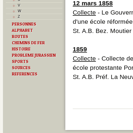
Musées
12 mars 1858
V
N
W
Collecte
- Le Gouvern
O
Z
P
d'une école réformée
PERSONNES
Paroisses
St. A.B. Bez. Moutier
ALPHABET
R
S
ROUTES
Sociétés locales
CHEMINS DE FER
T
1859
HISTOIRE
Textes
PROBLEME JURASSIEN
Collecte
- Collecte d
U
SPORTS
V
école protestante Po
SOURCES
Z
REFERENCES
St. A.B. Préf. La Neuv