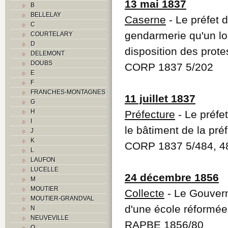
13 mai 1837
B
BELLELAY
Caserne
- Le préfet 
C
gendarmerie qu'un lo
COURTELARY
D
disposition des prote
DELEMONT
DOUBS
CORP 1837 5/202
E
F
FRANCHES-MONTAGNES
11 juillet 1837
G
H
Préfecture
- Le préfe
I
le bâtiment de la pré
J
K
CORP 1837 5/484, 4
L
LAUFON
LUCELLE
24 décembre 1856
M
MOUTIER
Collecte
- Le Gouvern
MOUTIER-GRANDVAL
d'une école réformée
N
NEUVEVILLE
RAPBE 1856/80
O