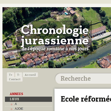
T+
T-
Accueil
Contact
ANNEES
Ecole réformé
LIEUX
A
AJOIE