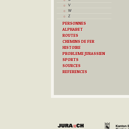
Musées
V
N
W
O
Z
P
PERSONNES
Paroisses
ALPHABET
R
S
ROUTES
Sociétés locales
CHEMINS DE FER
T
HISTOIRE
Textes
PROBLEME JURASSIEN
U
SPORTS
V
SOURCES
Z
REFERENCES