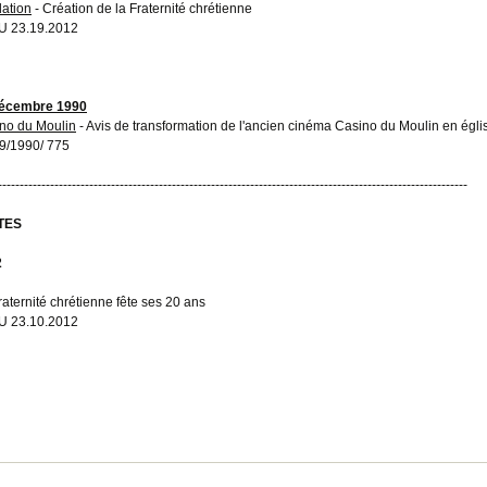
ation
- Création de la Fraternité chrétienne
U 23.19.2012
décembre 1990
no du Moulin
- Avis de transformation de l'ancien cinéma Casino du Moulin en églis
9/1990/ 775
------------------------------------------------------------------------------------------------------------
TES
2
raternité chrétienne fête ses 20 ans
U 23.10.2012