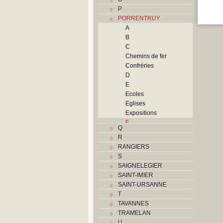
P
PORRENTRUY
A
B
C
Chemins de fer
Confréries
D
E
Ecoles
Eglises
Expositions
F
Q
Foyers
R
G
RANGIERS
H
S
Histoire
SAIGNELEGIER
I
SAINT-IMIER
J
SAINT-URSANNE
K
T
L
TAVANNES
M
TRAMELAN
Monuments historiques
U