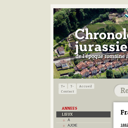
T+
T-
Accueil
Contact
ANNEES
Fr
LIEUX
A
188
AJOIE