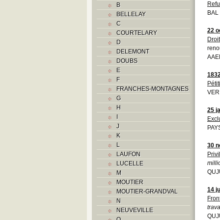
Refu
B
BAL
BELLELAY
C
22 o
COURTELARY
Droi
D
reno
DELEMONT
AAE
DOUBS
E
183
F
Pétit
FRANCHES-MONTAGNES
VERI
G
H
25 j
I
Excl
J
PAYS
K
L
30 
LAUFON
Priv
mill
LUCELLE
QUJU
M
MOUTIER
14 j
MOUTIER-GRANDVAL
Fron
N
trava
NEUVEVILLE
QUJU
O