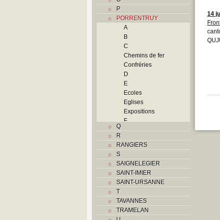
P
14 j
PORRENTRUY
Fron
A
cant
B
QUJU
C
Chemins de fer
Confréries
D
E
Ecoles
Eglises
Expositions
F
Q
Foyers
R
G
RANGIERS
H
S
Histoire
SAIGNELEGIER
I
SAINT-IMIER
J
SAINT-URSANNE
K
T
L
TAVANNES
M
TRAMELAN
Monuments historiques
U