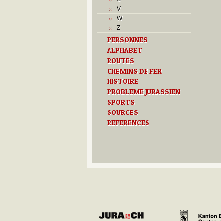
Musées
V
N
W
O
Z
P
PERSONNES
Paroisses
ALPHABET
R
S
ROUTES
Sociétés locales
CHEMINS DE FER
T
HISTOIRE
Textes
PROBLEME JURASSIEN
U
SPORTS
V
SOURCES
Z
REFERENCES