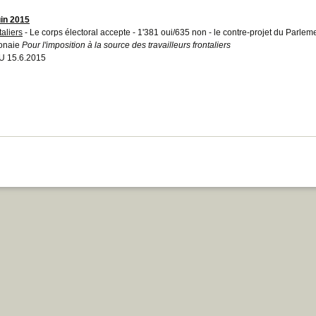
uin 2015
taliers
- Le corps électoral accepte - 1'381 oui/635 non - le contre-projet du Parlemen
onaie
Pour l'imposition à la source des travailleurs frontaliers
 15.6.2015