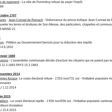
s de paiement
- La ville de Porrentruy refuse de payer l'impôt
 69
ctobre 1707
tures
-
Jean-Conrad de Reinach
- Ordonnance du prince-évêque Jean-Conrad de Re
uveler les terres et droitures de Son Altesse, des particuliers, chapelles et commun
B MAND 21
2
ion
- Pétition au Gouvernement bernois pour la réduction des impôts
 4.6.1832
anvier 1880
usions
- L'assemblée communale décide d'exclure les citoyens qui ne paient pas le
 11.3.1883 PAYS 15.3.1883
novembre 2014
ilèges fiscaux
- Le corps électoral refuse - 1'253 non/731 oui - l'initiative populaire
Ha
ionnaires
 1.12.2014
uin 2015
taliers
- Le corps électoral rejette - 1'456 non/556 oui - l'initiative populaire canton
illeurs frontaliers
 15.6.2015