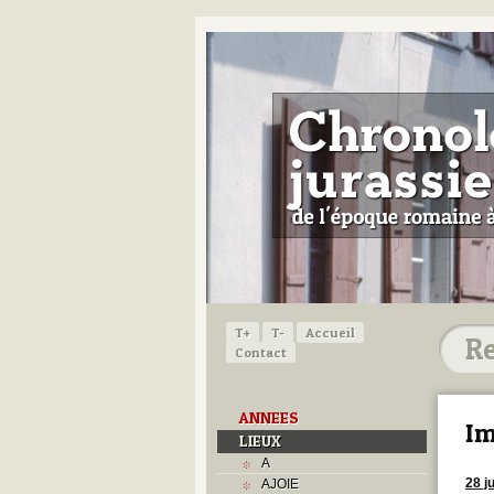
T+
T-
Accueil
Contact
ANNEES
Im
LIEUX
A
28 ju
AJOIE