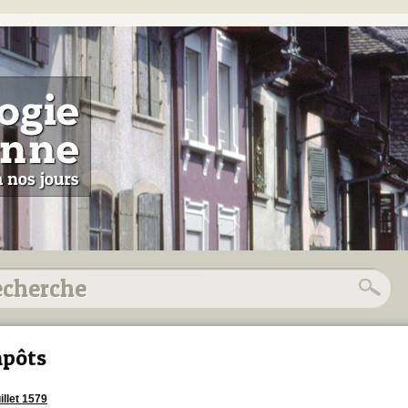
pôts
illet 1579