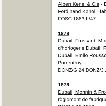
Albert Kenel & Cie
- D
Ferdinand Kenel - fab
FOSC 1883 II/47
1878
Dubail, Frossard, Mo
d'horlogerie Dubail, 
Dubail, Emile Rousse
Porrentruy
DONZ/G 24 DONZ/J 
1878
Dubail, Monnin & Fr
règlement de fabriqu