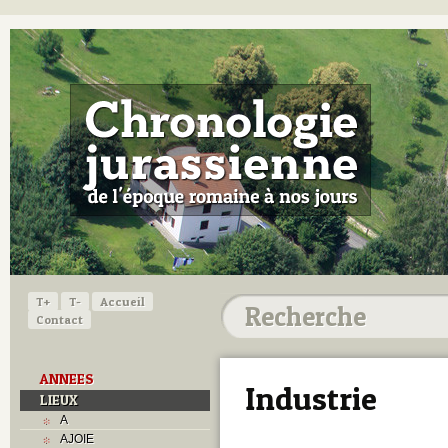
T+
T-
Accueil
Contact
ANNEES
Industrie
LIEUX
A
AJOIE