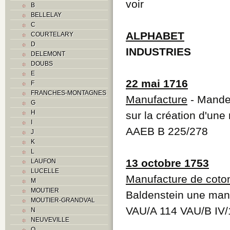
voir
B
BELLELAY
C
ALPHABET
COURTELARY
D
INDUSTRIES
DELEMONT
DOUBS
E
22 mai 1716
F
FRANCHES-MONTAGNES
Manufacture
- Mande
G
H
sur la création d'une
I
AAEB B 225/278
J
K
L
13 octobre 1753
LAUFON
LUCELLE
Manufacture de coto
M
MOUTIER
Baldenstein une manu
MOUTIER-GRANDVAL
VAU/A 114 VAU/B IV/
N
NEUVEVILLE
O