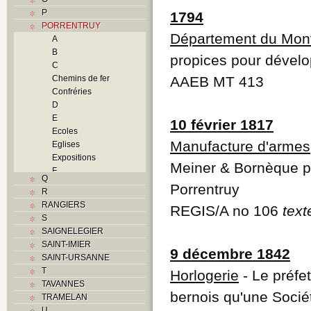
P
1794
PORRENTRUY
Département du Mont
A
B
propices pour dévelop
C
Chemins de fer
AAEB MT 413
Confréries
D
E
10 février 1817
Ecoles
Manufacture d'armes
Eglises
Expositions
Meiner & Bornèque po
F
Q
Foyers
Porrentruy
R
G
RANGIERS
REGIS/A no 106
tex
H
S
Histoire
SAIGNELEGIER
I
SAINT-IMIER
J
9 décembre 1842
SAINT-URSANNE
K
T
Horlogerie
- Le préfe
L
TAVANNES
M
bernois qu'une Sociét
TRAMELAN
Monuments historiques
U