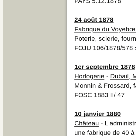
PAYS 5.12.1878
24 août 1878
Fabrique du Voyebœ
Poterie, scierie, four
FOJU 106/1878/578
1er septembre 1878
Horlogerie
-
Dubail, 
Monnin & Frossard, f
FOSC 1883 II/ 47
10 janvier 1880
Château
- L'administ
une fabrique de 40 à 