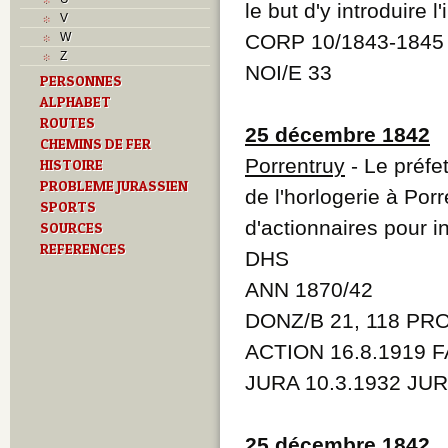
Musées
le but d'y introduire l
V
N
W
CORP 10/1843-1845 
O
Z
P
NOI/E 33
PERSONNES
Paroisses
ALPHABET
R
S
ROUTES
25 décembre 1842
Sociétés locales
CHEMINS DE FER
T
Porrentruy
- Le préfet
HISTOIRE
Textes
PROBLEME JURASSIEN
de l'horlogerie à Por
U
SPORTS
V
d'actionnaires pour in
SOURCES
Z
REFERENCES
DHS
ANN 1870/42
DONZ/B 21, 118 PR
ACTION 16.8.1919 F
JURA 10.3.1932 JUR
25 décembre 1842