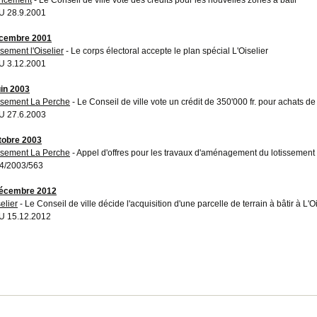
 28.9.2001
écembre 2001
ssement l'Oiselier
- Le corps électoral accepte le plan spécial L'Oiselier
 3.12.2001
uin 2003
ssement La Perche
- Le Conseil de ville vote un crédit de 350'000 fr. pour achats de
 27.6.2003
tobre 2003
ssement La Perche
- Appel d'offres pour les travaux d'aménagement du lotissement
4/2003/563
décembre 2012
elier
- Le Conseil de ville décide l'acquisition d'une parcelle de terrain à bâtir à L'O
U 15.12.2012