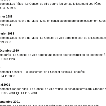
ssement Les Pâles
- Le Conseil de ville donne feu vert au lotissement Les Pâles
O 30.5.1980
vrier 1988
ssement Sous-Roche-de-Mars
- Mise en consultation du projet de lotissement So
/1988/54
évrier 1988
ssement Sous-Roche-de-Mars
- Le Conseil de ville adopte le plan de lotissement
/1988/83
décembre 1989
 modérés
- Le Conseil de ville adopte une motion pour construction de logements à
 18.3.1994
0
ssement L'Oiselier
- Le lotissement de L'Oiselier est mis à l'enquête
 4.11.2000
ai 2001
ssement Grandes-Vies
- Le Conseil de ville refuse un achat de terres aux Grandes-
 10.5.2001 QUJU 11.5.2001
eptembre 2001
ncement
- Le Conseil de ville vote des crédits pour les nouvelles zones à bâtir