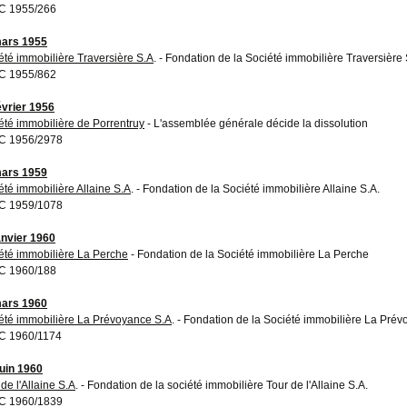
C 1955/266
ars 1955
été immobilière Traversière S.A
. - Fondation de la Société immobilière Traversière
C 1955/862
évrier 1956
été immobilière de Porrentruy
- L'assemblée générale décide la dissolution
C 1956/2978
ars 1959
été immobilière Allaine S.A
. - Fondation de la Société immobilière Allaine S.A.
C 1959/1078
anvier 1960
été immobilière La Perche
- Fondation de la Société immobilière La Perche
C 1960/188
ars 1960
été immobilière La Prévoyance S.A
. - Fondation de la Société immobilière La Prév
C 1960/1174
juin 1960
de l'Allaine S.A
. - Fondation de la société immobilière Tour de l'Allaine S.A.
C 1960/1839