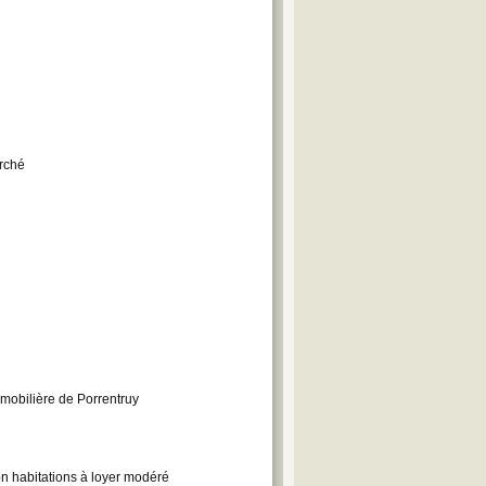
arché
mmobilière de Porrentruy
on habitations à loyer modéré