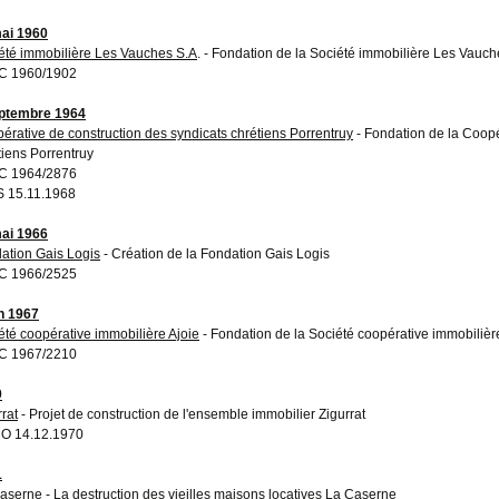
ai 1960
été immobilière Les Vauches S.A
. - Fondation de la Société immobilière Les Vauch
C 1960/1902
ptembre 1964
érative de construction des syndicats chrétiens Porrentruy
- Fondation de la Coopé
tiens Porrentruy
C 1964/2876
 15.11.1968
ai 1966
ation Gais Logis
- Création de la Fondation Gais Logis
C 1966/2525
in 1967
été coopérative immobilière Ajoie
- Fondation de la Société coopérative immobilièr
C 1967/2210
0
rrat
- Projet de construction de l'ensemble immobilier Zigurrat
O 14.12.1970
1
aserne
- La destruction des vieilles maisons locatives La Caserne