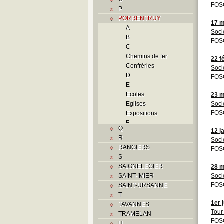
FOS
P
PORRENTRUY
17 m
A
Soci
B
FOS
C
Chemins de fer
22 f
Confréries
Soci
D
FOS
E
Ecoles
23 m
Eglises
Soci
FOS
Expositions
F
Q
12 j
Foyers
R
Soci
G
RANGIERS
FOS
H
S
Histoire
SAIGNELEGIER
28 m
I
SAINT-IMIER
Soci
J
FOS
SAINT-URSANNE
K
T
L
1er 
TAVANNES
M
Tour 
TRAMELAN
Monuments historiques
FOS
U