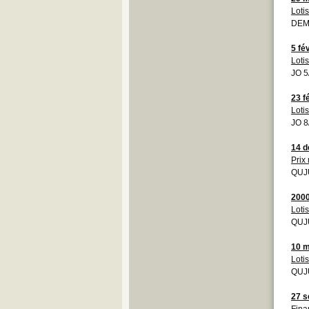
Loti
DEM
5 fé
Loti
JO 5
23 f
Loti
JO 8
14 
Prix
QUJU
200
Loti
QUJU
10 m
Loti
QUJU
27 s
Fina