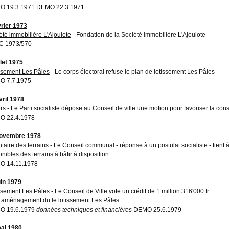
O 19.3.1971 DEMO 22.3.1971
vrier 1973
été immobilière L'Ajoulote
- Fondation de la Société immobilière L'Ajoulote
C 1973/570
llet 1975
ssement Les Pâles
- Le corps électoral refuse le plan de lotissement Les Pâles
O 7.7.1975
vril 1978
rs
- Le Parti socialiste dépose au Conseil de ville une motion pour favoriser la co
O 22.4.1978
novembre 1978
ntaire des terrains
- Le Conseil communal - réponse à un postulat socialiste - tient à
nibles des terrains à bâtir à disposition
O 14.11.1978
uin 1979
ssement Les Pâles
- Le Conseil de Ville vote un crédit de 1 million 316'000 fr.
 aménagement du le lotissement Les Pâles
O 19.6.1979
données techniques et financières
DEMO 25.6.1979
ai 1980