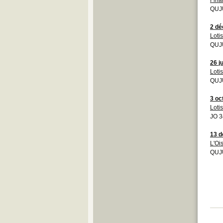
QUJU
2 d
Loti
QUJU
26 j
Loti
QUJU
3 oc
Loti
JO 3
13 
L'Ois
QUJ