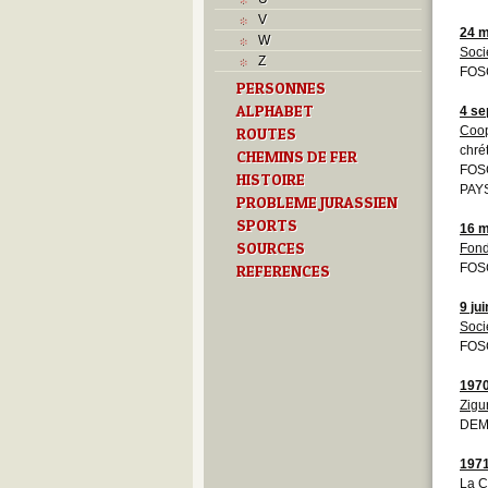
Musées
V
N
24 m
W
O
Soci
Z
P
FOS
PERSONNES
Paroisses
ALPHABET
R
4 se
S
Coop
ROUTES
chré
Sociétés locales
CHEMINS DE FER
FOS
T
HISTOIRE
PAYS
Textes
PROBLEME JURASSIEN
U
SPORTS
16 m
V
SOURCES
Fond
Z
FOS
REFERENCES
9 ju
Soci
FOS
197
Zigu
DEM
197
La C