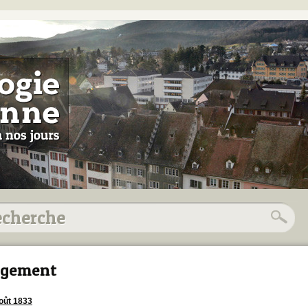
ogement
oût 1833