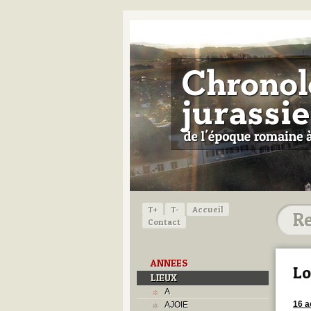
T+
T-
Accueil
Contact
ANNEES
L
LIEUX
A
16 a
AJOIE