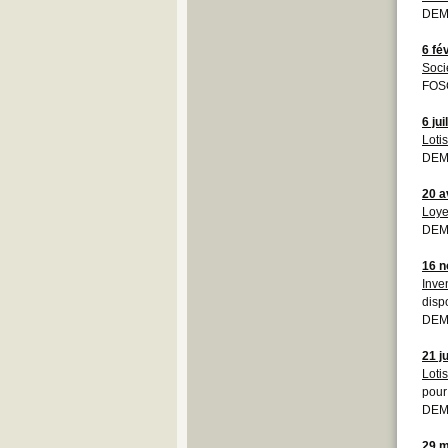
DEM
6 fé
Soci
FOS
6 jui
Loti
DEM
20 a
Loye
DEM
16 
Inve
dispo
DEM
21 j
Loti
pour
DEM
29 m