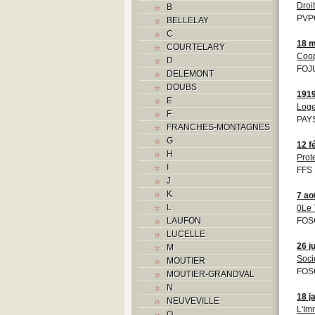
Droit
B
PVPC
BELLELAY
C
18 m
COURTELARY
Coop
D
FOJU
DELEMONT
DOUBS
191
E
Loge
F
PAYS
FRANCHES-MONTAGNES
G
12 f
H
Prot
I
FFS 
J
K
7 ao
L
0Le T
LAUFON
FOS
LUCELLE
26 j
M
Soci
MOUTIER
FOS
MOUTIER-GRANDVAL
N
18 j
NEUVEVILLE
L'Im
O