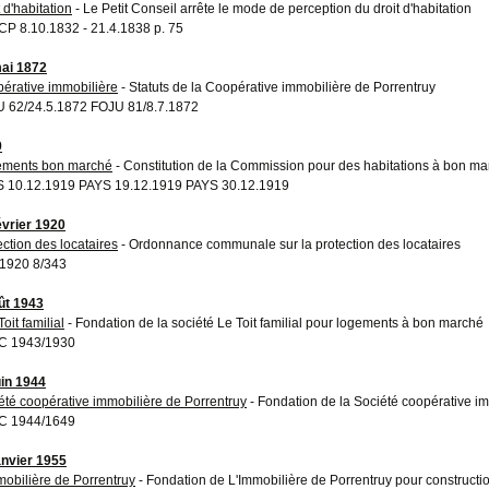
 d'habitation
- Le Petit Conseil arrête le mode de perception du droit d'habitation
P 8.10.1832 - 21.4.1838 p. 75
ai 1872
érative immobilière
- Statuts de la Coopérative immobilière de Porrentruy
 62/24.5.1872 FOJU 81/8.7.1872
9
ments bon marché
- Constitution de la Commission pour des habitations à bon m
 10.12.1919 PAYS 19.12.1919 PAYS 30.12.1919
évrier 1920
ection des locataires
- Ordonnance communale sur la protection des locataires
1920 8/343
ût 1943
oit familial
- Fondation de la société Le Toit familial pour logements à bon marché
C 1943/1930
uin 1944
été coopérative immobilière de Porrentruy
- Fondation de la Société coopérative i
C 1944/1649
anvier 1955
mobilière de Porrentruy
- Fondation de L'Immobilière de Porrentruy pour constructi