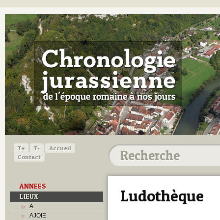
T+
T-
Accueil
Contact
ANNEES
Ludothèque
LIEUX
A
AJOIE