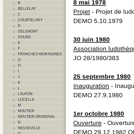
8 mai 1978
B
BELLELAY
Projet
- Projet de lu
C
DEMO 5.10.1979
COURTELARY
D
DELEMONT
DOUBS
30 juin 1980
E
Association ludothè
F
FRANCHES-MONTAGNES
JO 28/1980/383
G
H
I
25 septembre 1980
J
K
Inauguration
- Inaugu
L
DEMO 27.9.1980
LAUFON
LUCELLE
M
MOUTIER
1er octobre 1980
MOUTIER-GRANDVAL
Ouverture
- Ouverture
N
NEUVEVILLE
DEMO 29.12.1982 Q
O