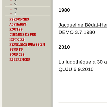
Musées
V
N
W
1980
O
Z
P
PERSONNES
Paroisses
Jacqueline Bédat-He
ALPHABET
R
S
ROUTES
DEMO 3.7.1980
Sociétés locales
CHEMINS DE FER
T
HISTOIRE
Textes
PROBLEME JURASSIEN
2010
U
SPORTS
V
SOURCES
Z
REFERENCES
La ludothèque a 30 
QUJU 6.9.2010