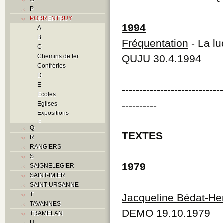
P
PORRENTRUY
1994
A
B
Fréquentation
- La lu
C
Chemins de fer
QUJU 30.4.1994
Confréries
D
E
----------------------------
Ecoles
----------
Eglises
Expositions
F
Q
Foyers
TEXTES
R
G
RANGIERS
H
S
Histoire
1979
SAIGNELEGIER
I
SAINT-IMIER
J
SAINT-URSANNE
K
T
Jacqueline Bédat-He
L
TAVANNES
M
DEMO 19.10.1979
TRAMELAN
Monuments historiques
U