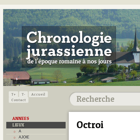
T+
T-
Accueil
Contact
ANNEES
Octroi
LIEUX
A
AJOIE