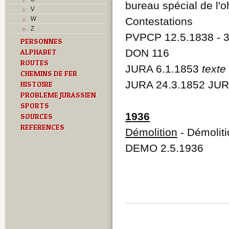
bureau spécial de l'o
Musées
V
N
W
Contestations
O
Z
P
PVPCP 12.5.1838 - 3
PERSONNES
Paroisses
DON 116
ALPHABET
R
S
ROUTES
JURA 6.1.1853
texte
Sociétés locales
CHEMINS DE FER
T
JURA 24.3.1852 JUR
HISTOIRE
Textes
PROBLEME JURASSIEN
U
SPORTS
V
1936
SOURCES
Z
REFERENCES
Démolition
- Démoliti
DEMO 2.5.1936