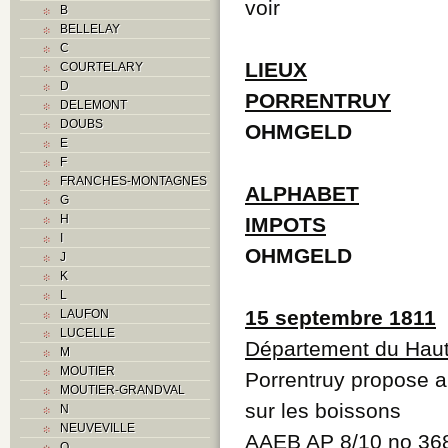
voir
B
BELLELAY
C
LIEUX
COURTELARY
D
PORRENTRUY
DELEMONT
DOUBS
OHMGELD
E
F
FRANCHES-MONTAGNES
ALPHABET
G
H
IMPOTS
I
OHMGELD
J
K
L
15 septembre 1811
LAUFON
LUCELLE
Département du Haut
M
MOUTIER
Porrentruy propose a
MOUTIER-GRANDVAL
sur les boissons
N
NEUVEVILLE
AAEB AP 8/10 no 36
O