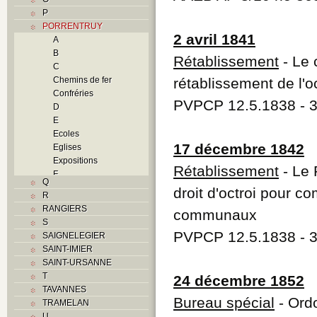
P
PORRENTRUY
2 avril 1841
A
B
Rétablissement
- Le 
C
Chemins de fer
rétablissement de l'
Confréries
PVPCP 12.5.1838 - 31
D
E
Ecoles
17 décembre 1842
Eglises
Expositions
Rétablissement
- Le 
F
Q
Foyers
droit d'octroi pour c
R
G
RANGIERS
communaux
H
S
Histoire
PVPCP 12.5.1838 - 3
SAIGNELEGIER
I
SAINT-IMIER
J
SAINT-URSANNE
K
T
24 décembre 1852
L
TAVANNES
M
Bureau spécial
- Ordo
TRAMELAN
Monuments historiques
U