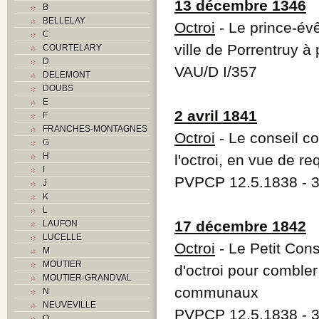
13 décembre 1346
B
BELLELAY
Octroi
- Le prince-év
C
ville de Porrentruy à 
COURTELARY
D
VAU/D I/357
DELEMONT
DOUBS
E
2 avril 1841
F
FRANCHES-MONTAGNES
Octroi
- Le conseil co
G
H
l'octroi, en vue de 
I
PVPCP 12.5.1838 - 31
J
K
L
17 décembre 1842
LAUFON
LUCELLE
Octroi
- Le Petit Con
M
MOUTIER
d'octroi pour combler
MOUTIER-GRANDVAL
communaux
N
NEUVEVILLE
PVPCP 12.5.1838 - 3
O