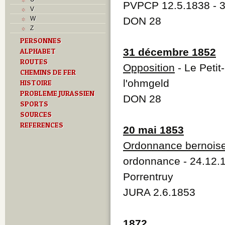
PVPCP 12.5.1838 - 3
Musées
V
N
W
DON 28
O
Z
P
PERSONNES
Paroisses
31 décembre 1852
ALPHABET
R
S
ROUTES
Opposition
- Le Petit
Sociétés locales
CHEMINS DE FER
T
l'ohmgeld
HISTOIRE
Textes
PROBLEME JURASSIEN
DON 28
U
SPORTS
V
SOURCES
Z
REFERENCES
20 mai 1853
Ordonnance bernois
ordonnance - 24.12.1
Porrentruy
JURA 2.6.1853
1872