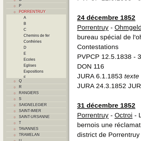
P
PORRENTRUY
24 décembre 1852
A
B
Porrentruy
-
Ohmgel
C
Chemins de fer
bureau spécial de l'o
Confréries
Contestations
D
E
PVPCP 12.5.1838 - 3
Ecoles
DON 116
Eglises
Expositions
JURA 6.1.1853
texte
F
Q
Foyers
JURA 24.3.1852 JUR
R
G
RANGIERS
H
S
Histoire
31 décembre 1852
SAIGNELEGIER
I
SAINT-IMIER
J
Porrentruy
-
Octroi
- 
SAINT-URSANNE
K
T
bernois une réclamat
L
TAVANNES
M
district de Porrentruy
TRAMELAN
Monuments historiques
U