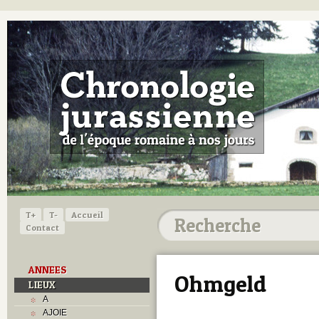
T+
T-
Accueil
Contact
ANNEES
Ohmgeld
LIEUX
A
AJOIE