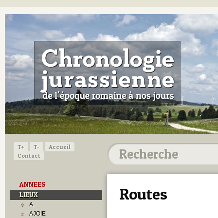
T+
T-
Accueil
Contact
ANNEES
Routes
LIEUX
A
AJOIE