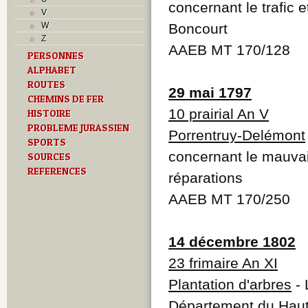
concernant le trafic e
Musées
V
N
W
Boncourt
O
Z
P
AAEB MT 170/128
PERSONNES
Paroisses
ALPHABET
R
S
ROUTES
29 mai 1797
Sociétés locales
CHEMINS DE FER
T
10 prairial An V
HISTOIRE
Textes
PROBLEME JURASSIEN
Porrentruy-Delémont
U
SPORTS
V
concernant le mauvai
SOURCES
Z
REFERENCES
réparations
AAEB MT 170/250
14 décembre 1802
23 frimaire An XI
Plantation d'arbres
- 
Département du Haut-