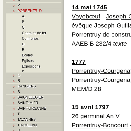
P
14 mai 1745
PORRENTRUY
Voyebœuf
-
Joseph-G
A
B
évêque Joseph-Guill
C
Chemins de fer
Porrentruy de constr
Confréries
AAEB B 232/4
texte
D
E
Ecoles
1777
Eglises
Expositions
Porrentruy-Courgena
F
Q
Foyers
Porrentruy-Courgena
R
G
RANGIERS
MEM/D 28
H
S
Histoire
SAIGNELEGIER
I
SAINT-IMIER
J
15 avril 1797
SAINT-URSANNE
K
T
26 germinal An V
L
TAVANNES
M
Porrentruy-Boncourt
-
TRAMELAN
Monuments historiques
U