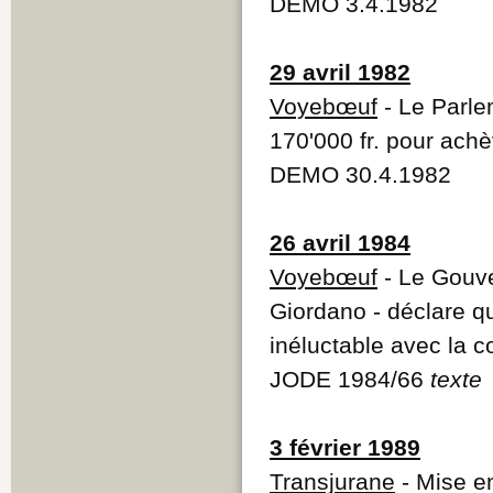
DEMO 3.4.1982
29 avril 1982
Voyebœuf
- Le Parle
170'000 fr. pour ac
DEMO 30.4.1982
26 avril 1984
Voyebœuf
- Le Gouve
Giordano - déclare q
inéluctable avec la c
JODE 1984/66
texte
3 février 1989
Transjurane
- Mise e