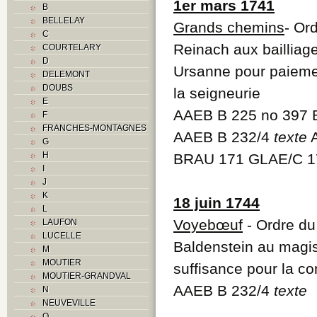
1er mars 1741
B
BELLELAY
Grands chemins
- Or
C
Reinach aux bailliag
COURTELARY
D
Ursanne pour paiemen
DELEMONT
DOUBS
la seigneurie
E
AAEB B 225 no 397
F
FRANCHES-MONTAGNES
AAEB B 232/4
texte
A
G
H
BRAU 171 GLAE/C 1
I
J
K
18 juin 1744
L
Voyebœuf
- Ordre du
LAUFON
LUCELLE
Baldenstein au magis
M
MOUTIER
suffisance pour la c
MOUTIER-GRANDVAL
AAEB B 232/4
texte
N
NEUVEVILLE
O