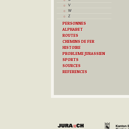
Musées
V
N
W
O
Z
P
PERSONNES
Paroisses
ALPHABET
R
ROUTES
S
Sociétés locales
CHEMINS DE FER
T
HISTOIRE
Textes
PROBLEME JURASSIEN
U
SPORTS
V
SOURCES
Z
REFERENCES