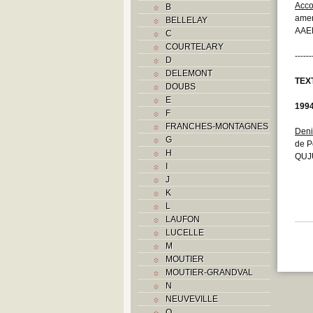
Acc
B
amen
BELLELAY
AAEB
C
COURTELARY
------
D
DELEMONT
TEX
DOUBS
E
199
F
FRANCHES-MONTAGNES
Deni
G
de P
H
QUJU
I
J
K
L
LAUFON
LUCELLE
M
MOUTIER
MOUTIER-GRANDVAL
N
NEUVEVILLE
O