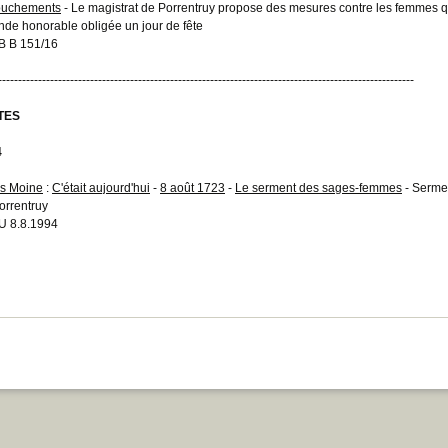
ouchements
- Le magistrat de Porrentruy propose des mesures contre les femmes 
de honorable obligée un jour de fête
 B 151/16
--------------------------------------------------------------------------------------------------------
TES
4
s Moine
:
C'était aujourd'hui
-
8 août 1723
-
Le serment des sages-femmes
- Sermen
orrentruy
 8.8.1994