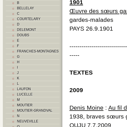
1901
B
BELLELAY
Œuvre des sœurs ga
C
gardes-malades
COURTELARY
D
PAYS 26.9.1901
DELEMONT
DOUBS
E
----------------------------
F
FRANCHES-MONTAGNES
-----
G
H
I
TEXTES
J
K
L
2009
LAUFON
LUCELLE
M
MOUTIER
Denis Moine
:
Au fil
MOUTIER-GRANDVAL
1938, braves sœurs
N
NEUVEVILLE
QUJU 7.7.2009
O