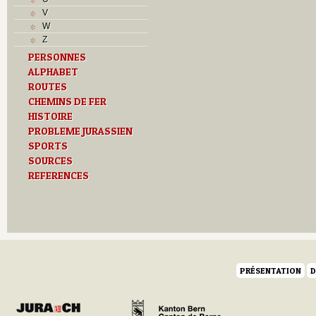
Musées
V
N
W
O
Z
P
PERSONNES
Paroisses
ALPHABET
R
ROUTES
S
Sociétés locales
CHEMINS DE FER
T
HISTOIRE
Textes
PROBLEME JURASSIEN
U
SPORTS
V
SOURCES
Z
REFERENCES
PRÉSENTATION
D