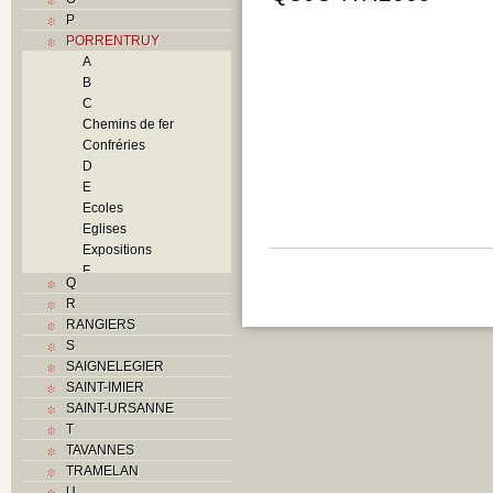
P
PORRENTRUY
A
B
C
Chemins de fer
Confréries
D
E
Ecoles
Eglises
Expositions
F
Q
Foyers
R
G
RANGIERS
H
S
Histoire
SAIGNELEGIER
I
SAINT-IMIER
J
SAINT-URSANNE
K
T
L
TAVANNES
M
TRAMELAN
Monuments historiques
U