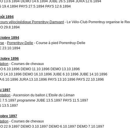
 13.6.1894 DEMO 14.6.1894 JUBE 26.5.1894 JURA 12.6.1894
 19.4.1894 PAYS 27.5.1894 PAYS 12.6.1894
oût 1894
ours vélocipédique Porrentruy-Damvant
- Le Vélo-Club Porrentruy organise le R
O 29.8.1894
ctobre 1894
rse
-
Porrentruy-Delle
- Course à pied Porrentruy-Delle
 23.10.1894
ctobre 1896
tation
- Courses de chevaux
O 6.10.1896 DEMO 11.10.1896 DEMO 13.10.1896
 14.10.1896 DEMO 16.10.1896 JUBE 6.10.1896 JUBE 14.10.1896
 6.10.1896 JURA 13.10.1896 PAYS 13.10.1896 PAYS 22.10.1896
i 1897
station
- Ascension du ballon
L'Etoile du Léman
E 7.5.1897
programme
JUBE 13.5.1897 PAYS 11.5.1897
 13.5.1897
tobre 1897
tation
- Courses de chevaux
O 22.9.1897 DEMO 3.10.1897 DEMO 6.10.1897 DEMO 7.10.1897