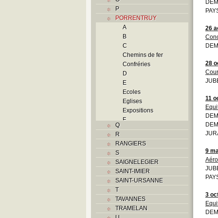
DEMO
P
PAYS
PORRENTRUY
A
26 a
B
Conc
C
DEM
Chemins de fer
28 o
Confréries
Cou
D
JUBE
E
Ecoles
11 o
Eglises
Equi
Expositions
DEM
F
DEMO
Q
Foyers
JURA
R
G
RANGIERS
H
9 ma
S
Histoire
Aéro
SAIGNELEGIER
I
JUB
SAINT-IMIER
J
PAYS
SAINT-URSANNE
K
T
L
3 oc
TAVANNES
M
Equi
TRAMELAN
Monuments historiques
DEM
U