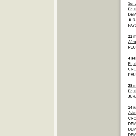
1er 
Equi
DEMO
JURA
PAYS
22 m
Aéro
PEU 
4 se
Equi
CROI
PEU 
28 m
Equi
JURA
14 ju
Avia
CROI
DEMO
DEM
DEMO