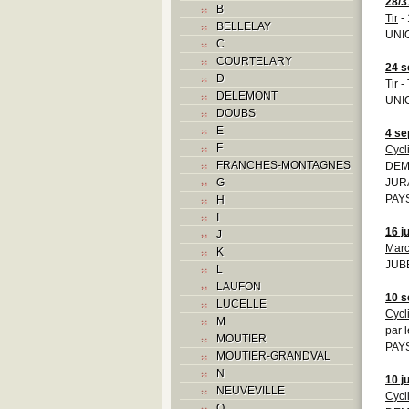
28/3
B
Tir
- 
BELLELAY
UNI
C
COURTELARY
24 s
D
Tir
- 
DELEMONT
UNIO
DOUBS
E
4 se
F
Cycl
FRANCHES-MONTAGNES
DEMO
G
JURA
PAYS
H
I
16 ju
J
Marc
K
JUBE
L
LAUFON
10 s
LUCELLE
Cycl
M
par 
MOUTIER
PAYS
MOUTIER-GRANDVAL
N
10 j
NEUVEVILLE
Cycl
O