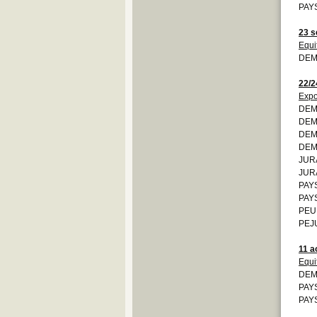
PAYS
23 s
Equi
DEMO
22/2
Expo
DEM
DEM
DEM
DEMO
JURA
JURA
PAYS
PAYS
PEU
PEJU
11 a
Equi
DEMO
PAYS
PAYS