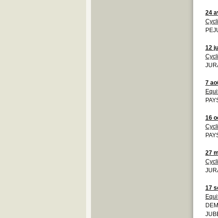
24 a
Cycl
PEJU
12 j
Cycl
JUR
7 ao
Equi
PAYS
16 o
Cycl
PAYS
27 m
Cycl
JURA
17 s
Equi
DEMO
JUBE