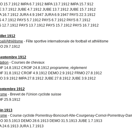
 15.7.1912 IMPA 6.7.1912 IMPA 13.7.1912 IMPA 15.7.912
 3.7.1912 JUBE 4.7.1912 JUBE 13.7.1912 JUBE 15.7.1912
 16.7.1912 JURA 4.9.1947 JURA 6.9.1947 PAYS 22.3.1912
 4.7.1912 PAYS 5.7.1912 PAYS 6.7.1912 PAYS 8.7.1912
 12.7.1912 PAYS 13.7.1912 PAYS 15.7.1912 PAYS 16.7.1912
illet 1912
ball/Athlétisme
- Fête sportive internationale de football et athlétisme
O 29.7.1912
septembre 1912
tation
- Courses de chevaux
F 14.8.1912 CROIF 24.8.1912
programme, règlement
F 31.8.1912 CROIF 4.9.1912 DEMO 2.9.1912 FRMO 27.8.1912
 3.9.1912 IMPA 27.8.1912 JUBE 27.8.1912 JUBE 3.9.1912
eptembre 1912
isme
- Brevet de l'Union cycliste suisse
F 25.9.1912
uin 1913
isme
- Course cycliste Porrentruy-Boncourt-Alle-Courgenay-Cornol-Porrentruy-Da
 30.5.1913 DEMO 28.6.1913 DEMO 31.5.1913 JUBE 1.7.1913
 24.6.1913 JURA 1.7.1913