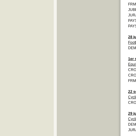
FRMO
JUBE
JURA
PAYS
PAYS
28 ju
Foot
DEM
1er 
Equi
CROI
CROI
FRMO
22 s
Cycl
CROI
29 j
Cycl
DEMO
JURA