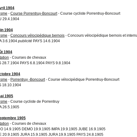
vril 1904
isme
-
Course Porrentruy-Boncourt
- Course cycliste Porrentruy-Boncourt
 29.4.1904
uin 1904
isme
-
Concours vélocipédique bernois
- Concours vélocipédique bernois et intern
A 3.6.1904
publicité
PAYS 14.6.1904
ût 1904
tation
- Courses de chevaux
 28.7.1904 PAYS 6.8.1904 PAYS 9.8.1904
ctobre 1904
isme
-
Porrentruy -Boncourt
- Course vélocipédique Porrentruy-Boncourt
 18.10.1904
ai 1905
isme
- Course cycliste de Porrentruy
 26.5.1905
eptembre 1905
tation
- Courses de chevaux
 14.9.1905 DEMO 19.9.1905 IMPA 19.9.1905 JUBE 16.9.1905
 20.9.1905 JURA 15.9.1905 JURA 19.9.1905 PAYS 24.8.1905