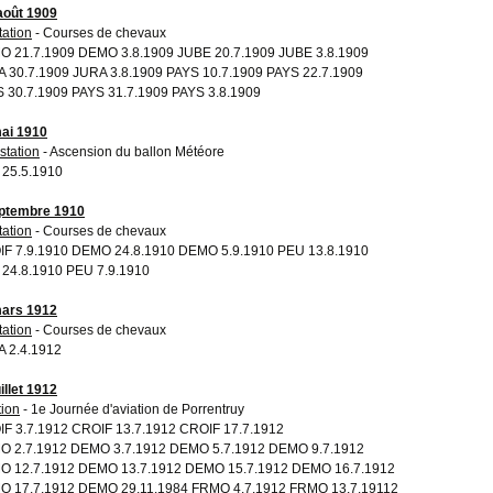
août 1909
tation
- Courses de chevaux
 21.7.1909 DEMO 3.8.1909 JUBE 20.7.1909 JUBE 3.8.1909
 30.7.1909 JURA 3.8.1909 PAYS 10.7.1909 PAYS 22.7.1909
 30.7.1909 PAYS 31.7.1909 PAYS 3.8.1909
ai 1910
station
- Ascension du ballon Météore
25.5.1910
ptembre 1910
tation
- Courses de chevaux
F 7.9.1910 DEMO 24.8.1910 DEMO 5.9.1910 PEU 13.8.1910
24.8.1910 PEU 7.9.1910
ars 1912
tation
- Courses de chevaux
 2.4.1912
illet 1912
tion
- 1e Journée d'aviation de Porrentruy
F 3.7.1912 CROIF 13.7.1912 CROIF 17.7.1912
 2.7.1912 DEMO 3.7.1912 DEMO 5.7.1912 DEMO 9.7.1912
O 12.7.1912 DEMO 13.7.1912 DEMO 15.7.1912 DEMO 16.7.1912
 17.7.1912 DEMO 29.11.1984 FRMO 4.7.1912 FRMO 13.7.19112