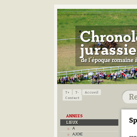
T+
T-
Accueil
Contact
ANNEES
Sp
LIEUX
A
AJOIE