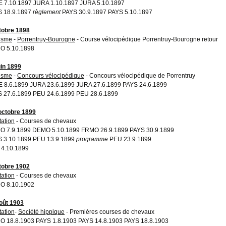
 7.10.1897
JURA 1.10.1897 JURA 5.10.1897
 18.9.1897
règlement
PAYS 30.9.1897 PAYS 5.10.1897
tobre 1898
isme
-
Porrentruy-Bourogne
- Course vélocipédique Porrentruy-Bourogne retour
O 5.10.1898
uin 1899
isme
-
Concours vélocipédique
- Concours vélocipédique de Porrentruy
 8.6.1899 JURA 23.6.1899 JURA 27.6.1899 PAYS 24.6.1899
 27.6.1899 PEU 24.6.1899 PEU 28.6.1899
octobre 1899
tation
- Courses de chevaux
 7.9.1899 DEMO 5.10.1899 FRMO 26.9.1899 PAYS 30.9.1899
 3.10.1899 PEU 13.9.1899
programme
PEU 23.9.1899
4.10.1899
tobre 1902
tation
- Courses de chevaux
O 8.10.1902
oût 1903
tation
-
Société hippique
- Premières courses de chevaux
 18.8.1903 PAYS 1.8.1903 PAYS 14.8.1903 PAYS 18.8.1903