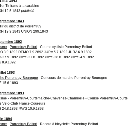
1 mai 1843
1er Tir franc à la carabine
ON 12.5.1843
publicité
eptembre 1843
Tir du district de Porrentruy
N 19.9.1843 UNION 299.1843
ptembre 1892
isme
-
Porrentruy-Belfort
- Course cycliste Porrentruy-Belfort
 3.9.1892 DEMO 7.9.2892 JURA 5.7.1892 JURA 6.9.1892
 27.9.1892 PAYS 21.8.1892 PAYS 28.8.1892 PAYS 4.9.1892
 8.9.1892
illet 1893
he Porrentruy-Bourogne
- Concours de marche Porrentruy-Bourogne
 15.6.1893
eptembre 1893
isme
-
Porrentruy-Courtemaîche-Chevenez-Charmoille
- Course Porrentruy-Court
le Vélo-Club Francs-Coureurs
 24.8.1893 PAYS 10.9.1893
uin 1894
isme
-
Porrentruy-Belfort
- Record à bicyclette Porrentruy-Belfort