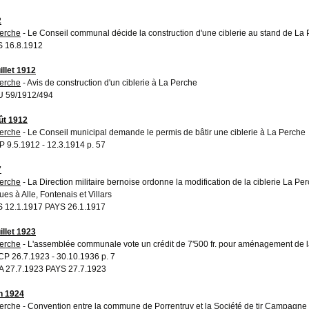
2
erche
- Le Conseil communal décide la construction d'une ciblerie au stand de La
 16.8.1912
illet 1912
erche
- Avis de construction d'un ciblerie à La Perche
 59/1912/494
ût 1912
erche
- Le Conseil municipal demande le permis de bâtir une ciblerie à La Perche
 9.5.1912 - 12.3.1914 p. 57
7
erche
- La Direction militaire bernoise ordonne la modification de la ciblerie La Pe
ues à Alle, Fontenais et Villars
 12.1.1917 PAYS 26.1.1917
illet 1923
erche
- L'assemblée communale vote un crédit de 7'500 fr. pour aménagement de la
P 26.7.1923 - 30.10.1936 p. 7
 27.7.1923 PAYS 27.7.1923
in 1924
erche
- Convention entre la commune de Porrentruy et la Société de tir Campagne po