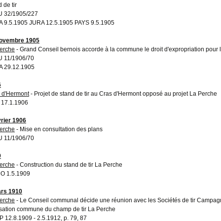
 de tir
 32/1905/227
 9.5.1905 JURA 12.5.1905 PAYS 9.5.1905
novembre 1905
erche
- Grand Conseil bernois accorde à la commune le droit d'expropriation pour l
 11/1906/70
 29.12.1905
6
 d'Hermont
- Projet de stand de tir au Cras d'Hermont opposé au projet La Perche
17.1.1906
vrier 1906
erche
- Mise en consultation des plans
 11/1906/70
9
erche
- Construction du stand de tir La Perche
O 1.5.1909
rs 1910
erche
- Le Conseil communal décide une réunion avec les Sociétés de tir Campagne 
ilisation commune du champ de tir La Perche
 12.8.1909 - 2.5.1912, p. 79, 87