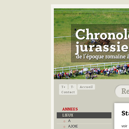
T+
T-
Accueil
Contact
ANNEES
St
LIEUX
A
voir
AJOIE