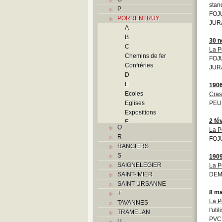
stand
P
FOJU
PORRENTRUY
JURA
A
B
30 
C
La P
Chemins de fer
FOJU
Confréries
JURA
D
E
190
Ecoles
Cras
Eglises
PEU 
Expositions
2 fé
F
Q
La P
Foyers
R
FOJU
G
RANGIERS
H
S
190
Histoire
SAIGNELEGIER
La P
I
SAINT-IMIER
DEM
J
SAINT-URSANNE
K
8 ma
T
L
La P
TAVANNES
M
l'ut
TRAMELAN
Monuments historiques
PVCP
U