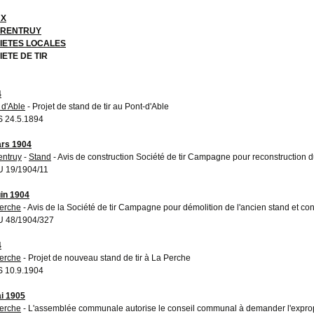
UX
RENTRUY
IETES LOCALES
IETE DE TIR
4
 d'Able
- Projet de stand de tir au Pont-d'Able
 24.5.1894
rs 1904
entruy
-
Stand
- Avis de construction Société de tir Campagne pour reconstruction du
 19/1904/11
uin 1904
erche
- Avis de la Société de tir Campagne pour démolition de l'ancien stand et co
 48/1904/327
4
erche
- Projet de nouveau stand de tir à La Perche
 10.9.1904
i 1905
erche
- L'assemblée communale autorise le conseil communal à demander l'expropr