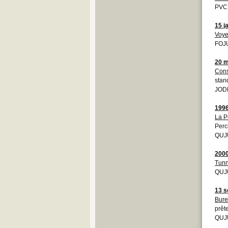
PVCD
15 j
Voy
FOJU
20 m
Cons
stan
JOD
199
La P
Perc
QUJU
200
Tunn
QUJU
13 s
Bure
prêt
QUJU