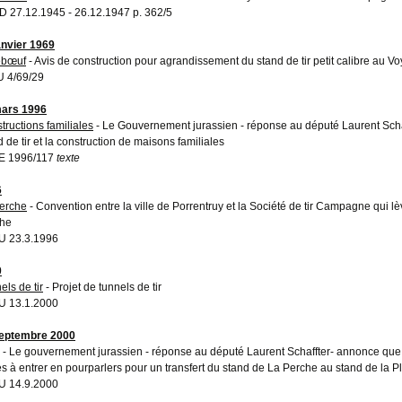
 27.12.1945 - 26.12.1947 p. 362/5
anvier 1969
ebœuf
- Avis de construction pour agrandissement du stand de tir petit calibre au 
 4/69/29
ars 1996
tructions familiales
- Le Gouvernement jurassien - réponse au député Laurent Schafft
d de tir et la construction de maisons familiales
E 1996/117
texte
6
erche
- Convention entre la ville de Porrentruy et la Société de tir Campagne qui lè
he
 23.3.1996
0
els de tir
- Projet de tunnels de tir
 13.1.2000
eptembre 2000
- Le gouvernement jurassien - réponse au député Laurent Schaffter- annonce que le
es à entrer en pourparlers pour un transfert du stand de La Perche au stand de la 
 14.9.2000