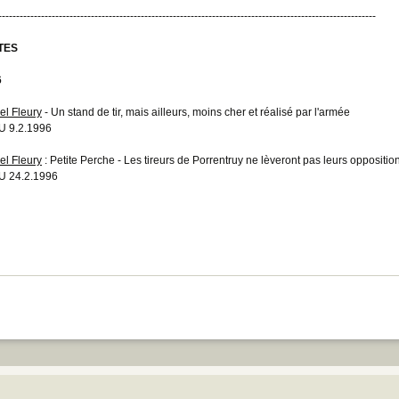
----------------------------------------------------------------------------------------------------------
TES
6
el Fleury
- Un stand de tir, mais ailleurs, moins cher et réalisé par l'armée
 9.2.1996
el Fleury
: Petite Perche - Les tireurs de Porrentruy ne lèveront pas leurs oppositi
 24.2.1996