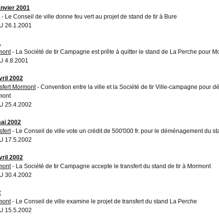
anvier 2001
- Le Conseil de ville donne feu vert au projet de stand de tir à Bure
 26.1.2001
1
mont
- La Société de tir Campagne est prête à quitter le stand de La Perche pour 
 4.8.2001
vril 2002
sfert Mormont
- Convention entre la ville et la Société de tir Ville-campagne pour
mont
 25.4.2002
ai 2002
sfert
- Le Conseil de ville vote un crédit de 500'000 fr. pour le déménagement du sta
 17.5.2002
vril 2002
mont
- La Société de tir Campagne accepte le transfert du stand de tir à Mormont
 30.4.2002
2
mont
- Le Conseil de ville examine le projet de transfert du stand La Perche
 15.5.2002