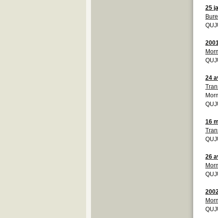
25 j
Bure
QUJU
200
Mor
QUJU
24 a
Tran
Mor
QUJU
16 m
Tran
QUJU
26 a
Mor
QUJU
200
Mor
QUJU