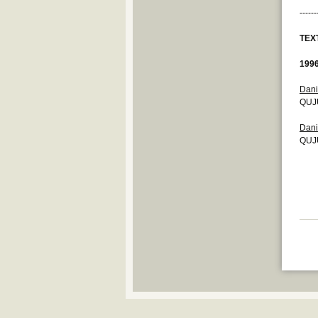
------
TEX
199
Dani
QUJU
Dani
QUJU