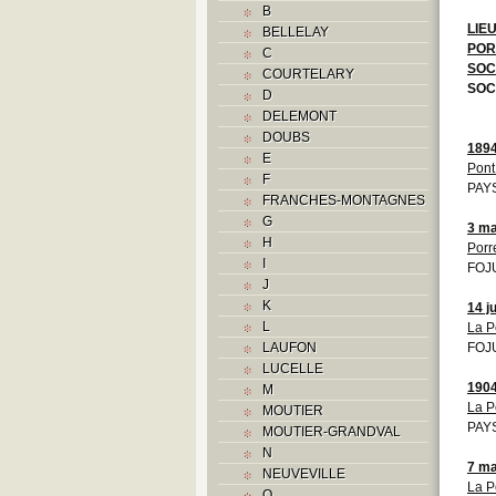
B
LIE
BELLELAY
POR
C
SOC
COURTELARY
SOC
D
DELEMONT
DOUBS
189
E
Pont
F
PAYS
FRANCHES-MONTAGNES
G
3 ma
H
Porr
I
FOJU
J
K
14 j
L
La P
LAUFON
FOJU
LUCELLE
190
M
La P
MOUTIER
PAYS
MOUTIER-GRANDVAL
N
7 ma
NEUVEVILLE
La P
O