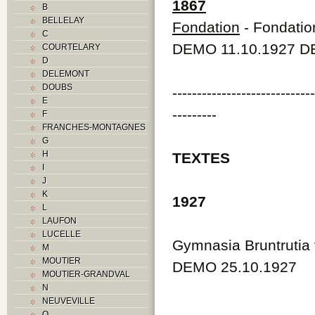
1867
B
BELLELAY
Fondation
- Fondatio
C
DEMO 11.10.1927 DE
COURTELARY
D
DELEMONT
DOUBS
----------------------------
E
---------
F
FRANCHES-MONTAGNES
G
H
TEXTES
I
J
K
1927
L
LAUFON
LUCELLE
Gymnasia Bruntrutia 
M
MOUTIER
DEMO 25.10.1927
MOUTIER-GRANDVAL
N
NEUVEVILLE
O