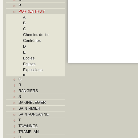
P
PORRENTRUY
A
B
C
Chemins de fer
Confréries
D
E
Ecoles
Eglises
Expositions
F
Q
Foyers
R
G
RANGIERS
H
S
Histoire
SAIGNELEGIER
I
SAINT-IMIER
J
SAINT-URSANNE
K
T
L
TAVANNES
M
TRAMELAN
Monuments historiques
U