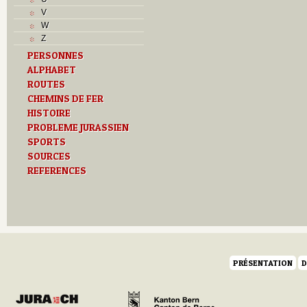
Musées
V
N
W
O
Z
P
PERSONNES
Paroisses
ALPHABET
R
ROUTES
S
Sociétés locales
CHEMINS DE FER
Cercles
HISTOIRE
T
PROBLEME JURASSIEN
Textes
SPORTS
U
SOURCES
V
REFERENCES
Z
PRÉSENTATION
D