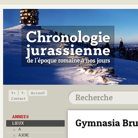
T+
T-
Accueil
Contact
ANNEES
Gymnasia Bru
LIEUX
A
AJOIE