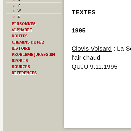
Musées
V
N
W
TEXTES
O
Z
P
PERSONNES
Paroisses
1995
ALPHABET
R
ROUTES
S
Sociétés locales
CHEMINS DE FER
Cercles
Clovis Voisard
: La S
HISTOIRE
T
PROBLEME JURASSIEN
l'air chaud
Textes
SPORTS
U
QUJU 9.11.1995
SOURCES
V
REFERENCES
Z