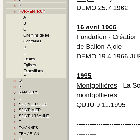
P
DEMO 25.7.1962
PORRENTRUY
A
B
16 avril 1966
C
Chemins de fer
Fondation
- Création 
Confréries
de Ballon-Ajoie
D
E
DEMO 19.4.1966 JUR
Ecoles
Eglises
Expositions
1995
F
Q
Foyers
Montgolfières
- La So
R
G
RANGIERS
montgolfières
H
S
Histoire
QUJU 9.11.1995
SAIGNELEGIER
I
SAINT-IMIER
J
SAINT-URSANNE
K
T
----------------------------
L
TAVANNES
M
---------
TRAMELAN
Monuments historiques
U