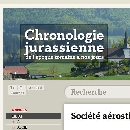
T+
T-
Accueil
Contact
ANNEES
Société aérost
LIEUX
A
AJOIE