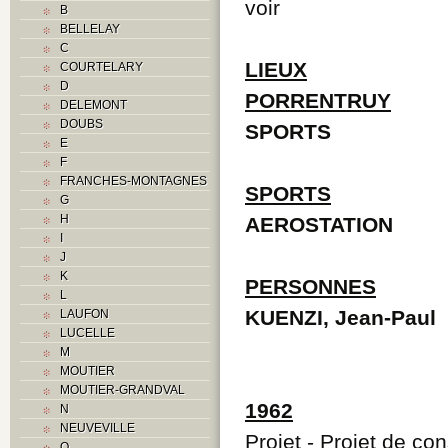
voir
B
BELLELAY
C
LIEUX
COURTELARY
D
PORRENTRUY
DELEMONT
DOUBS
SPORTS
E
F
FRANCHES-MONTAGNES
SPORTS
G
H
AEROSTATION
I
J
K
PERSONNES
L
KUENZI, Jean-Paul
LAUFON
LUCELLE
M
MOUTIER
MOUTIER-GRANDVAL
1962
N
NEUVEVILLE
Projet
- Projet de con
O