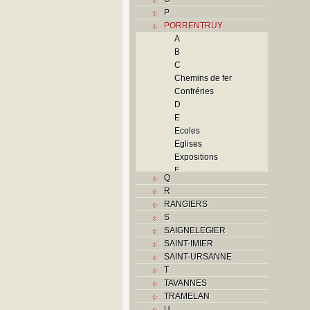
P
PORRENTRUY
A
B
C
Chemins de fer
Confréries
D
E
Ecoles
Eglises
Expositions
F
Q
Foyers
R
G
RANGIERS
H
S
Histoire
SAIGNELEGIER
Guerres
SAINT-IMIER
Occupations
SAINT-URSANNE
militaires
T
Révolutions
TAVANNES
Troubles
TRAMELAN
I
U