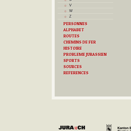
J
V
K
W
L
Z
M
PERSONNES
Monuments historiques
ALPHABET
Musées
N
ROUTES
O
CHEMINS DE FER
P
HISTOIRE
Paroisses
PROBLEME JURASSIEN
R
SPORTS
S
SOURCES
Sociétés locales
REFERENCES
T
Textes
U
V
Z