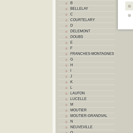
B
BELLELAY
C
COURTELARY
D
DELEMONT
DOUBS
E
F
FRANCHES-MONTAGNES
G
H
I
J
K
L
LAUFON
LUCELLE
M
MOUTIER
MOUTIER-GRANDVAL
N
NEUVEVILLE
O