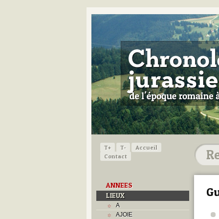
T+
T-
Accueil
Contact
ANNEES
Gu
LIEUX
A
AJOIE