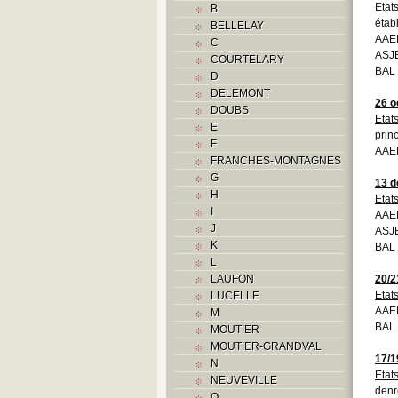
Etat
B
étab
BELLELAY
AAEB
C
ASJE
COURTELARY
BAL 
D
DELEMONT
26 o
DOUBS
Etat
E
prin
F
AAE
FRANCHES-MONTAGNES
G
13 
H
Etat
I
AAEB
J
ASJ
K
BAL 
L
LAUFON
20/2
Etat
LUCELLE
AAEB
M
BAL
MOUTIER
MOUTIER-GRANDVAL
17/1
N
Etat
NEUVEVILLE
denr
O