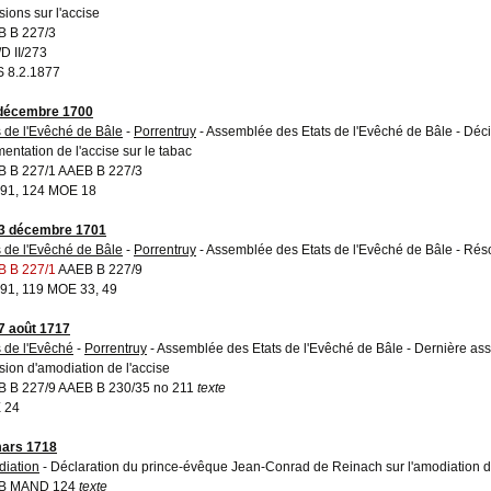
sions sur l'accise
 B 227/3
D II/273
 8.2.1877
 décembre 1700
s de l'Evêché de Bâle
-
Porrentruy
- Assemblée des Etats de l'Evêché de Bâle - Décis
entation de l'accise sur le tabac
 B 227/1 AAEB B 227/3
91, 124 MOE 18
3 décembre 1701
s de l'Evêché de Bâle
-
Porrentruy
- Assemblée des Etats de l'Evêché de Bâle - Résolu
 B 227/1
AAEB B 227/9
91, 119 MOE 33, 49
7 août 1717
s de l'Evêché
-
Porrentruy
- Assemblée des Etats de l'Evêché de Bâle - Dernière ass
sion d'amodiation de l'accise
 B 227/9 AAEB B 230/35 no 211
texte
 24
ars 1718
iation
- Déclaration du prince-évêque Jean-Conrad de Reinach sur l'amodiation de 
B MAND 124
texte