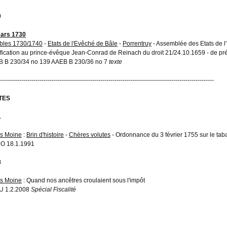
0
ars 1730
bles 1730/1740
-
Etats de l'Evêché de Bâle
-
Porrentruy
- Assemblée des Etats de l
ification au prince-évêque Jean-Conrad de Reinach du droit 21/24.10.1659 - de prél
 B 230/34 no 139 AAEB B 230/36 no 7
texte
----------------------------------------------------------------------------------------------------------
TES
1
s Moine
:
Brin d'histoire
-
Chères volutes
- Ordonnance du 3 février 1755 sur le tab
O 18.1.1991
8
s Moine
: Quand nos ancêtres croulaient sous l'impôt
U 1.2.2008
Spécial Fiscalité