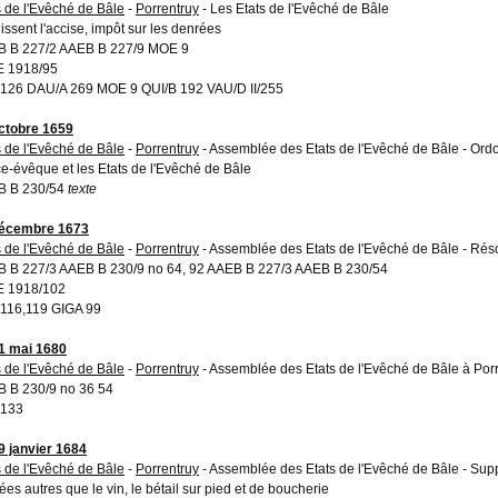
s de l'Evêché de Bâle
-
Porrentruy
- Les Etats de l'Evêché de Bâle
lissent l'accise, impôt sur les denrées
 B 227/2 AAEB B 227/9 MOE 9
 1918/95
126 DAU/A 269 MOE 9 QUI/B 192 VAU/D II/255
ctobre 1659
s de l'Evêché de Bâle
-
Porrentruy
- Assemblée des Etats de l'Evêché de Bâle - Ordon
ce-évêque et les Etats de l'Evêché de Bâle
B B 230/54
texte
décembre 1673
s de l'Evêché de Bâle
-
Porrentruy
- Assemblée des Etats de l'Evêché de Bâle - Résol
 B 227/3 AAEB B 230/9 no 64, 92 AAEB B 227/3 AAEB B 230/54
E 1918/102
116,119 GIGA 99
1 mai 1680
s de l'Evêché de Bâle
-
Porrentruy
- Assemblée des Etats de l'Evêché de Bâle à Porr
 B 230/9 no 36 54
 133
9 janvier 1684
s de l'Evêché de Bâle
-
Porrentruy
- Assemblée des Etats de l'Evêché de Bâle - Suppr
ées autres que le vin, le bétail sur pied et de boucherie