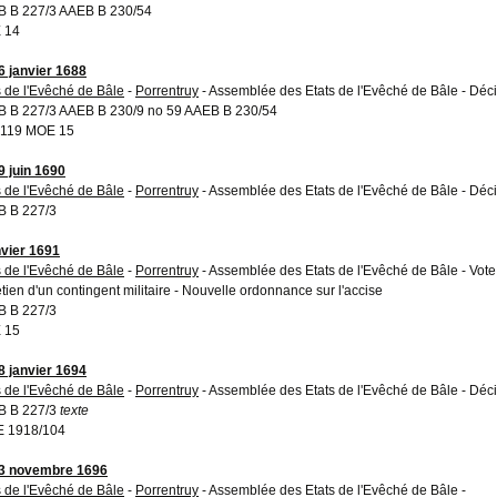
 B 227/3 AAEB B 230/54
 14
6 janvier 1688
s de l'Evêché de Bâle
-
Porrentruy
- Assemblée des Etats de l'Evêché de Bâle - Décis
 B 227/3 AAEB B 230/9 no 59 AAEB B 230/54
 119 MOE 15
9 juin 1690
s de l'Evêché de Bâle
-
Porrentruy
- Assemblée des Etats de l'Evêché de Bâle - Décis
 B 227/3
nvier 1691
s de l'Evêché de Bâle
-
Porrentruy
- Assemblée des Etats de l'Evêché de Bâle - Vote 
etien d'un contingent militaire - Nouvelle ordonnance sur l'accise
 B 227/3
 15
8 janvier 1694
s de l'Evêché de Bâle
-
Porrentruy
- Assemblée des Etats de l'Evêché de Bâle - Décis
B B 227/3
texte
E 1918/104
3 novembre 1696
s de l'Evêché de Bâle
-
Porrentruy
- Assemblée des Etats de l'Evêché de Bâle -