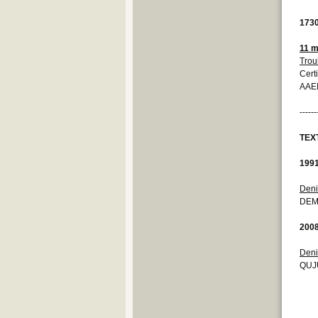
173
11 m
Trou
Cert
AAEB
------
TEX
199
Deni
DEM
200
Deni
QUJ