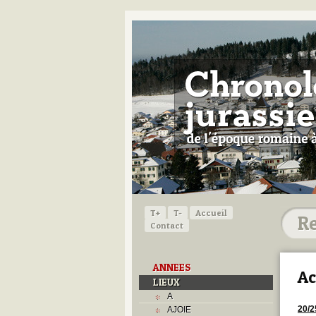
T+
T-
Accueil
Contact
ANNEES
Ac
LIEUX
A
20/2
AJOIE