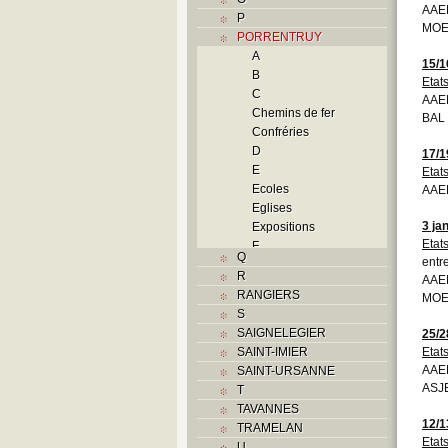
AAEB
P
MOE
PORRENTRUY
A
15/1
B
Etat
C
AAEB
Chemins de fer
BAL
Confréries
D
17/1
E
Etat
Ecoles
AAEB
Eglises
3 ja
Expositions
Etat
F
Q
entr
Foyers
R
AAEB
G
RANGIERS
MOE
H
S
Histoire
SAIGNELEGIER
25/2
Guerres
SAINT-IMIER
Etat
Occupations
AAE
SAINT-URSANNE
militaires
ASJ
T
Révolutions
TAVANNES
Troubles
12/1
TRAMELAN
I
Etat
U