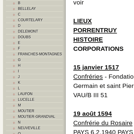
voir
B
BELLELAY
C
LIEUX
COURTELARY
D
PORRENTRUY
DELEMONT
DOUBS
HISTOIRE
E
CORPORATIONS
F
FRANCHES-MONTAGNES
G
H
15 janvier 1517
I
Confréries
- Fondatio
J
K
Germain et saint Pierr
L
VAU/B III 51
LAUFON
LUCELLE
M
MOUTIER
19 août 1594
MOUTIER-GRANDVAL
Confrérie du Rosaire
N
NEUVEVILLE
PAYS 6.2.1940 PAYS
O