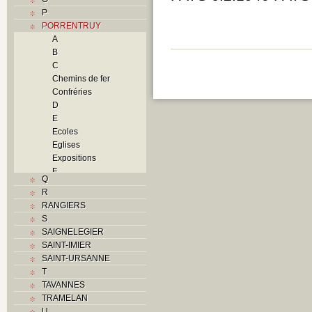
P
PORRENTRUY
A
B
C
Chemins de fer
Confréries
D
E
Ecoles
Eglises
Expositions
F
Q
Foyers
R
G
RANGIERS
H
S
Histoire
SAIGNELEGIER
Guerres
SAINT-IMIER
Occupations
SAINT-URSANNE
militaires
T
Révolutions
TAVANNES
Troubles
TRAMELAN
I
U