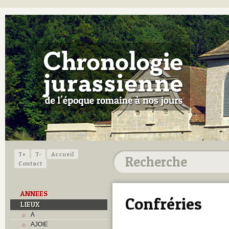
T+
T-
Accueil
Contact
ANNEES
Confréries
LIEUX
A
AJOIE