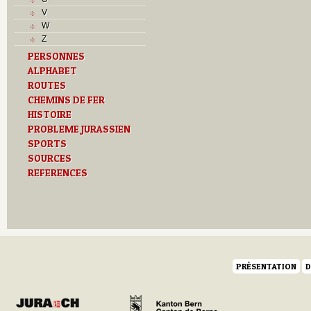
J
V
K
W
L
Z
M
PERSONNES
Monuments historiques
ALPHABET
Musées
N
ROUTES
O
CHEMINS DE FER
P
HISTOIRE
Paroisses
PROBLEME JURASSIEN
R
SPORTS
S
SOURCES
Sociétés locales
REFERENCES
T
Textes
U
V
Z
PRÉSENTATION
D