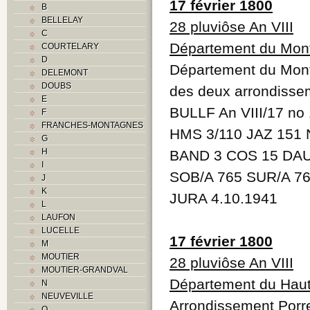
17 février 1800
B
BELLELAY
28 pluviôse An VIII
C
Département du Mont
COURTELARY
D
Département du Mont-
DELEMONT
DOUBS
des deux arrondisse
E
BULLF An VIII/17 no
F
FRANCHES-MONTAGNES
HMS 3/110 JAZ 151 
G
H
BAND 3 COS 15 DAU
I
SOB/A 765 SUR/A 7
J
K
JURA 4.10.1941
L
LAUFON
LUCELLE
17 février 1800
M
MOUTIER
28 pluviôse An VIII
MOUTIER-GRANDVAL
Département du Haut
N
NEUVEVILLE
Arrondissement Porr
O