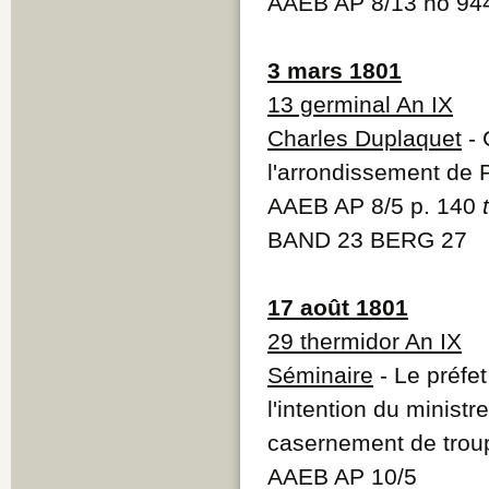
AAEB AP 8/13 no 94
3 mars 1801
13 germinal An IX
Charles Duplaquet
- 
l'arrondissement de 
AAEB AP 8/5 p. 140
BAND 23 BERG 27
17 août 1801
29 thermidor An IX
Séminaire
- Le préfe
l'intention du ministr
casernement de trou
AAEB AP 10/5