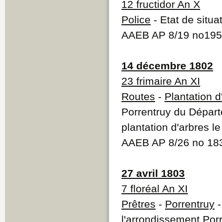
12 fructidor An X
Police
- Etat de situa
AAEB AP 8/19 no19
14 décembre 1802
23 frimaire An XI
Routes
-
Plantation d
Porrentruy du Départ
plantation d'arbres l
AAEB AP 8/26 no 18
27 avril 1803
7 floréal An XI
Prêtres
-
Porrentruy
-
l'arrondissement Por