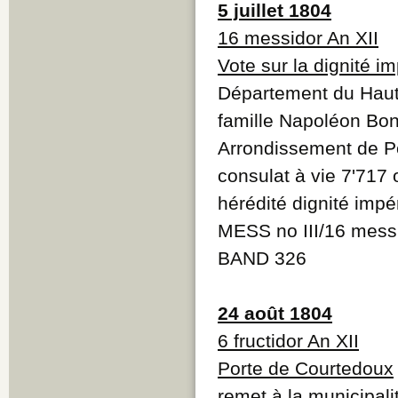
5 juillet 1804
16 messidor An XII
Vote sur la dignité im
Département du Haut-R
famille Napoléon Bo
Arrondissement de Po
consulat à vie 7'717 
hérédité dignité impé
MESS no III/16 messi
BAND 326
24 août 1804
6 fructidor An XII
Porte de Courtedoux
remet à la municipali