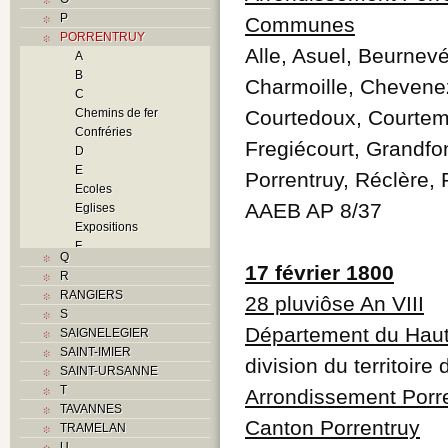
P
Communes
PORRENTRUY
Alle, Asuel, Beurnevé
A
B
Charmoille, Chevene
C
Chemins de fer
Courtedoux, Courtem
Confréries
Fregiécourt, Grandfo
D
E
Porrentruy, Réclère, 
Ecoles
AAEB AP 8/37
Eglises
Expositions
F
Q
Foyers
17 février 1800
R
G
RANGIERS
28 pluviôse An VIII
H
S
Histoire
Département du Haut
SAIGNELEGIER
Guerres
SAINT-IMIER
Occupations
division du territoire
SAINT-URSANNE
militaires
T
Arrondissement Porr
Révolutions
TAVANNES
Troubles
Canton Porrentruy
TRAMELAN
I
U