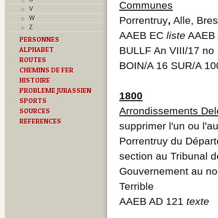
J
Communes
V
K
W
Porrentruy
,
Alle, Bre
L
Z
M
AAEB EC
liste
AAEB 
PERSONNES
Monuments historiques
BULLF An VIII/17 no
ALPHABET
Musées
N
ROUTES
BOIN/A 16 SUR/A 10
O
CHEMINS DE FER
P
HISTOIRE
Paroisses
PROBLEME JURASSIEN
1800
R
SPORTS
S
Arrondissements Del
SOURCES
Sociétés locales
REFERENCES
T
supprimer l'un ou l'
Textes
Porrentruy du Dépar
U
V
section au Tribunal 
Z
Gouvernement au nom
Terrible
AAEB AD 121
texte