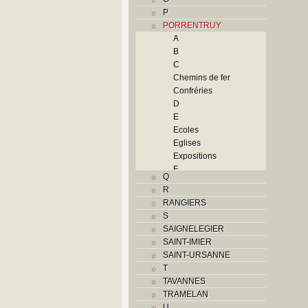
P
PORRENTRUY
A
B
C
Chemins de fer
Confréries
D
E
Ecoles
Eglises
Expositions
F
Q
Foyers
R
G
RANGIERS
H
S
Histoire
SAIGNELEGIER
Guerres
SAINT-IMIER
Occupations
SAINT-URSANNE
militaires
T
Révolutions
TAVANNES
Troubles
TRAMELAN
I
U