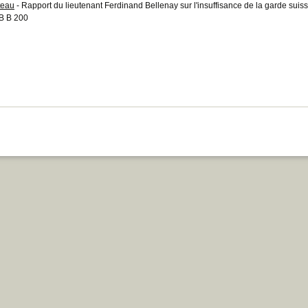
teau
- Rapport du lieutenant Ferdinand Bellenay sur l'insuffisance de la garde suis
B B 200