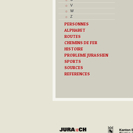
J
V
K
W
L
Z
M
PERSONNES
Monuments historiques
ALPHABET
Musées
N
ROUTES
O
CHEMINS DE FER
P
HISTOIRE
Paroisses
PROBLEME JURASSIEN
R
SPORTS
S
SOURCES
Sociétés locales
REFERENCES
T
Textes
U
V
Z