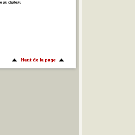
se au château
Haut de la page