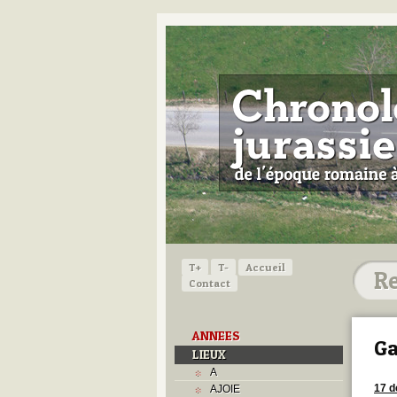
T+
T-
Accueil
Contact
ANNEES
Ga
LIEUX
A
17 
AJOIE