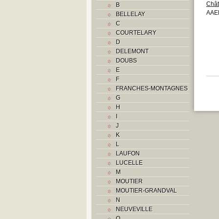
Châ
B
AAE
BELLELAY
C
COURTELARY
D
DELEMONT
DOUBS
E
F
FRANCHES-MONTAGNES
G
H
I
J
K
L
LAUFON
LUCELLE
M
MOUTIER
MOUTIER-GRANDVAL
N
NEUVEVILLE
O