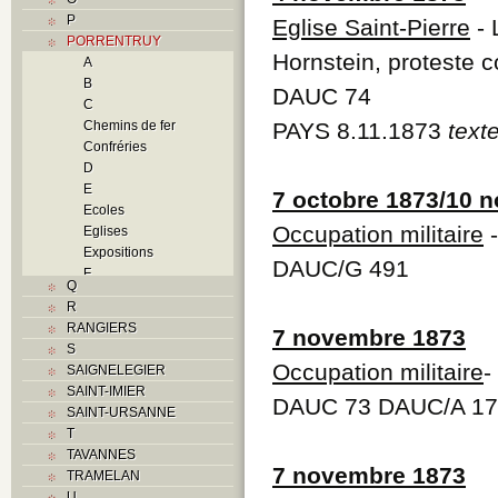
P
Eglise Saint-Pierre
- 
PORRENTRUY
Hornstein, proteste co
A
B
DAUC 74
C
Chemins de fer
PAYS 8.11.1873
text
Confréries
D
E
7 octobre 1873/10 
Ecoles
Occupation militaire
-
Eglises
Expositions
DAUC/G 491
F
Q
Foyers
R
G
RANGIERS
7 novembre 1873
H
S
Histoire
Occupation militaire
-
SAIGNELEGIER
Guerres
SAINT-IMIER
Occupations
DAUC 73 DAUC/A 1
SAINT-URSANNE
militaires
T
Révolutions
TAVANNES
Troubles
7 novembre 1873
TRAMELAN
I
U