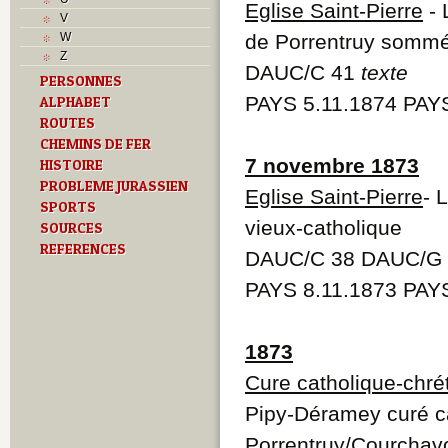
J
Eglise Saint-Pierre
- 
V
K
W
de Porrentruy sommé d
L
Z
M
DAUC/C 41
texte
PERSONNES
Monuments historiques
PAYS 5.11.1874 PAY
ALPHABET
Musées
N
ROUTES
O
CHEMINS DE FER
P
7 novembre 1873
HISTOIRE
Paroisses
PROBLEME JURASSIEN
Eglise Saint-Pierre
- 
R
SPORTS
S
vieux-catholique
SOURCES
Sociétés locales
REFERENCES
T
DAUC/C 38 DAUC/G 
Textes
PAYS 8.11.1873
PAYS
U
V
Z
1873
Cure catholique-chré
Pipy-Déramey curé ca
Porrentruy/Courchav