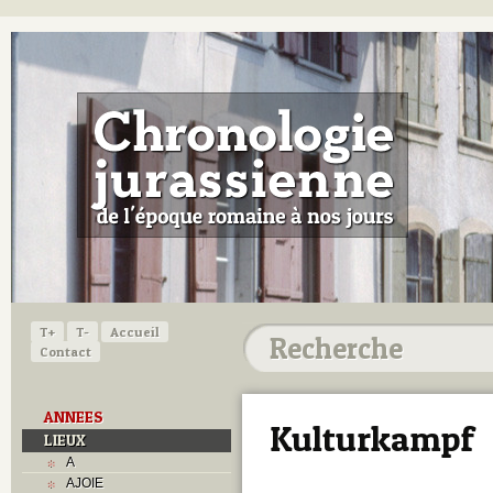
T+
T-
Accueil
Contact
ANNEES
Kulturkampf
LIEUX
A
AJOIE