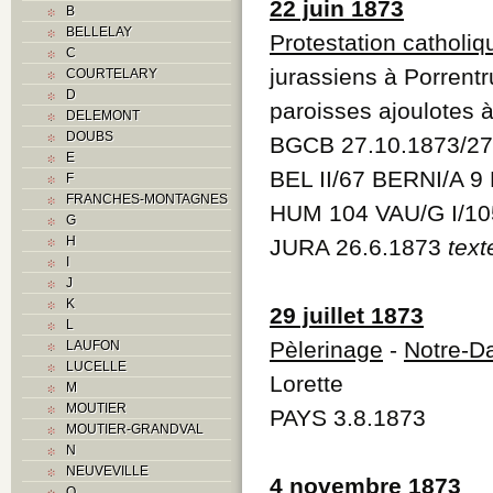
22 juin 1873
B
BELLELAY
Protestation catholiq
C
jurassiens à Porrentr
COURTELARY
D
paroisses ajoulotes 
DELEMONT
DOUBS
BGCB 27.10.1873/2
E
BEL II/67 BERNI/A 
F
FRANCHES-MONTAGNES
HUM 104 VAU/G I/1
G
H
JURA 26.6.1873
text
I
J
K
29 juillet 1873
L
Pèlerinage
-
Notre-D
LAUFON
LUCELLE
Lorette
M
MOUTIER
PAYS 3.8.1873
MOUTIER-GRANDVAL
N
NEUVEVILLE
4 novembre 1873
O