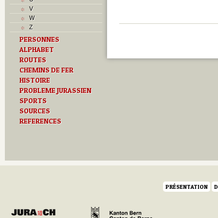
J
V
K
W
L
Z
M
PERSONNES
Monuments historiques
ALPHABET
Musées
N
ROUTES
O
CHEMINS DE FER
P
HISTOIRE
Paroisses
PROBLEME JURASSIEN
R
SPORTS
S
SOURCES
Sociétés locales
REFERENCES
T
Textes
U
V
Z
PRÉSENTATION
D