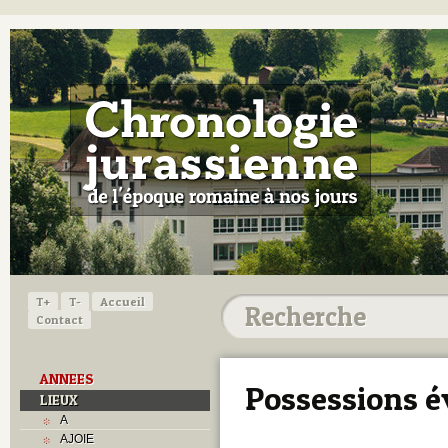
T+
T-
Accueil
Contact
ANNEES
Possessions é
LIEUX
A
AJOIE