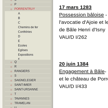
P
17 mars 1283
PORRENTRUY
A
Possession bâloise
-
B
l'avocatie d'Ajoie e
C
Chemins de fer
de Bâle Henri d'Isny
Confréries
VAU/D I/262
D
E
Ecoles
Eglises
Expositions
F
Q
20 juin 1384
Foyers
R
G
Engagement à Bâle
-
RANGIERS
H
S
Histoire
et le château de Porr
SAIGNELEGIER
Guerres
SAINT-IMIER
VAU/D I/433
Occupations
SAINT-URSANNE
militaires
T
Révolutions
TAVANNES
Troubles
TRAMELAN
I
U