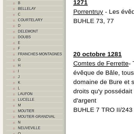
1271
B
BELLELAY
Porrentruy
- Les évêq
C
BUHLE 73, 77
COURTELARY
D
DELEMONT
DOUBS
E
F
20 octobre 1281
FRANCHES-MONTAGNES
G
Comtes de Ferrette
-
H
I
évêque de Bâle, tous s
J
domaine de Bure et s
K
L
droits qu'y possédait
LAUFON
d'argent
LUCELLE
M
BUHLE 7 TRO II/243
MOUTIER
MOUTIER-GRANDVAL
N
NEUVEVILLE
O