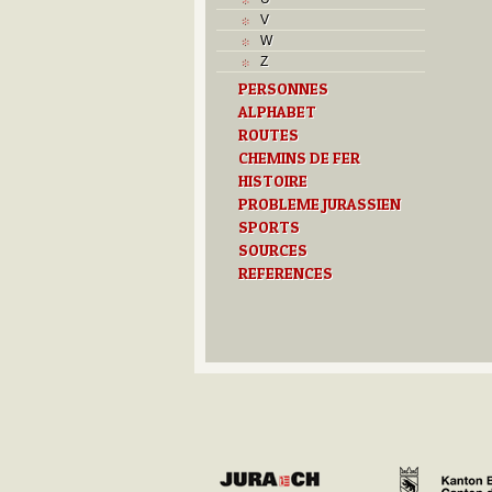
J
V
K
W
L
Z
M
PERSONNES
Monuments historiques
ALPHABET
Musées
N
ROUTES
O
CHEMINS DE FER
P
HISTOIRE
Paroisses
PROBLEME JURASSIEN
R
SPORTS
S
SOURCES
Sociétés locales
REFERENCES
T
Textes
U
V
Z