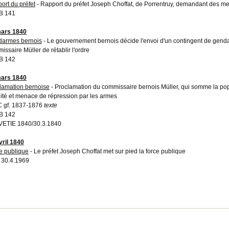
ort du préfet
- Rapport du préfet Joseph Choffat, de Porrentruy, demandant des mes
B 141
ars 1840
armes bernois
- Le gouvernement bernois décide l'envoi d'un contingent de genda
issaire Müller de rétablir l'ordre
B 142
ars 1840
lamation bernoise
- Proclamation du commissaire bernois Müller, qui somme la popu
lité et menace de répression par les armes
 gf. 1837-1876
texte
B 142
ETIE 1840/30.3.1840
vril 1840
e publique
- Le préfet Joseph Choffat met sur pied la force publique
 30.4.1969