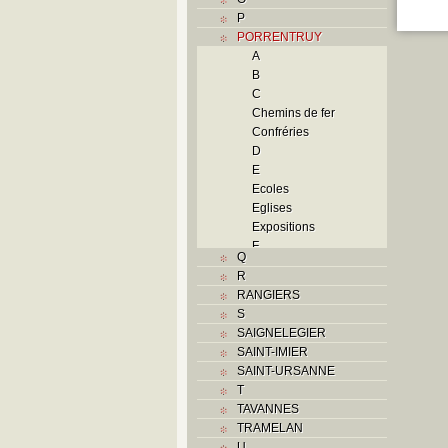
P
PORRENTRUY
A
B
C
Chemins de fer
Confréries
D
E
Ecoles
Eglises
Expositions
F
Q
Foyers
R
G
RANGIERS
H
S
Histoire
SAIGNELEGIER
Guerres
SAINT-IMIER
Occupations
SAINT-URSANNE
militaires
T
Révolutions
TAVANNES
Troubles
TRAMELAN
I
U