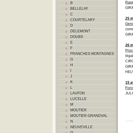
Rapp
B
GIR/
BELLELAY
C
25 m
COURTELARY
Gend
D
comm
DELEMONT
GIR/
DOUBS
E
26 m
F
Proc
FRANCHES-MONTAGNES
léga
G
CIRC
H
GIR/
I
HELV
J
K
15 a
L
Forc
LAUFON
JULI
LUCELLE
M
MOUTIER
MOUTIER-GRANDVAL
N
NEUVEVILLE
O