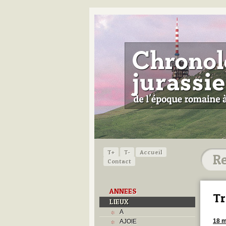
T+
T-
Accueil
Contact
ANNEES
Tr
LIEUX
A
18 m
AJOIE